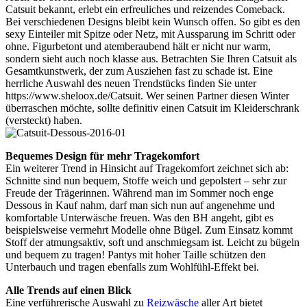
Catsuit bekannt, erlebt ein erfreuliches und reizendes Comeback.
Bei verschiedenen Designs bleibt kein Wunsch offen. So gibt es den
sexy Einteiler mit Spitze oder Netz, mit Aussparung im Schritt oder
ohne. Figurbetont und atemberaubend hält er nicht nur warm,
sondern sieht auch noch klasse aus. Betrachten Sie Ihren Catsuit als
Gesamtkunstwerk, der zum Ausziehen fast zu schade ist. Eine
herrliche Auswahl des neuen Trendstücks finden Sie unter
https://www.sheloox.de/Catsuit. Wer seinen Partner diesen Winter
überraschen möchte, sollte definitiv einen Catsuit im Kleiderschrank
(versteckt) haben.
Bequemes Design für mehr Tragekomfort
Ein weiterer Trend in Hinsicht auf Tragekomfort zeichnet sich ab:
Schnitte sind nun bequem, Stoffe weich und gepolstert – sehr zur
Freude der Trägerinnen. Während man im Sommer noch enge
Dessous in Kauf nahm, darf man sich nun auf angenehme und
komfortable Unterwäsche freuen. Was den BH angeht, gibt es
beispielsweise vermehrt Modelle ohne Bügel. Zum Einsatz kommt
Stoff der atmungsaktiv, soft und anschmiegsam ist. Leicht zu bügeln
und bequem zu tragen! Pantys mit hoher Taille schützen den
Unterbauch und tragen ebenfalls zum Wohlfühl-Effekt bei.
Alle Trends auf einen Blick
Eine verführerische Auswahl zu
Reizwäsche
aller Art bietet