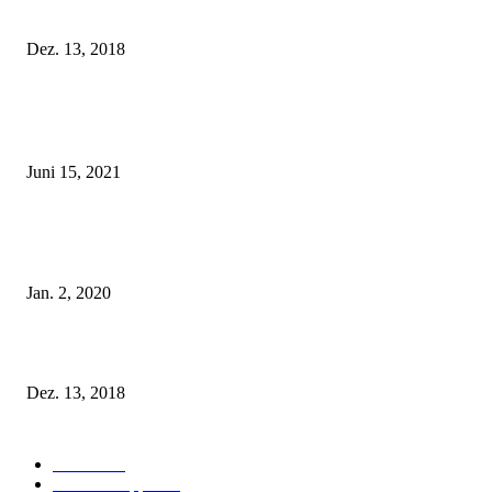
Fleur of England Lingerie – Herbst/Winter 2018
Dez. 13, 2018
POPULAR POSTS
Rebecca Mir – Sexy Dessous und Unterwäsche – Hunkemöller
Juni 15, 2021
Tatu Couture Lingerie – Eine neue Kollektion, die unwiderstehlicher denn 
ist!
Jan. 2, 2020
Fleur of England Lingerie – Herbst/Winter 2018
Dez. 13, 2018
POPULAR CATEGORY
Labels
155
Dessous Tipps
103