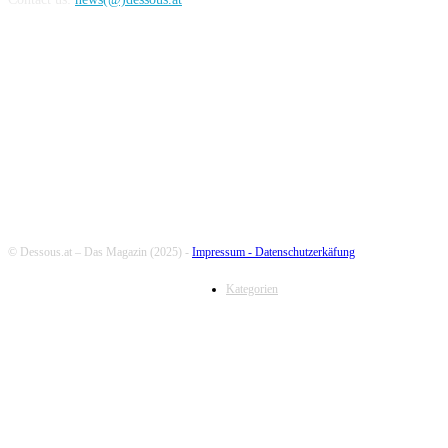
FOLLOW US
© Dessous.at – Das Magazin (2025) -
Impressum -
Datenschutzerkäfung
Kategorien