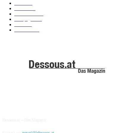
News
101
Models
100
Kollektionen
91
Kampagnen
42
Trends
39
Bademode
25
ABOUT US
Dessous.at – Das Magazin
Contact us:
news(@)dessous.at