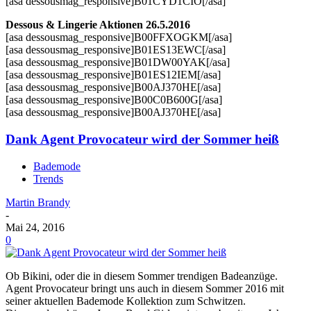
[asa dessousmag_responsive]B01CYD1CIO[/asa]
Dessous & Lingerie Aktionen 26.5.2016
[asa dessousmag_responsive]B00FFXOGKM[/asa]
[asa dessousmag_responsive]B01ES13EWC[/asa]
[asa dessousmag_responsive]B01DW00YAK[/asa]
[asa dessousmag_responsive]B01ES12IEM[/asa]
[asa dessousmag_responsive]B00AJ370HE[/asa]
[asa dessousmag_responsive]B00C0B600G[/asa]
[asa dessousmag_responsive]B00AJ370HE[/asa]
Dank Agent Provocateur wird der Sommer heiß
Bademode
Trends
Martin Brandy
-
Mai 24, 2016
0
Ob Bikini, oder die in diesem Sommer trendigen Badeanzüge.
Agent Provocateur bringt uns auch in diesem Sommer 2016 mit
seiner aktuellen Bademode Kollektion zum Schwitzen.