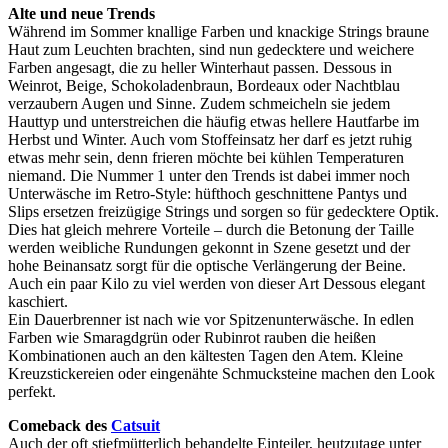
Alte und neue Trends
Während im Sommer knallige Farben und knackige Strings braune
Haut zum Leuchten brachten, sind nun gedecktere und weichere
Farben angesagt, die zu heller Winterhaut passen. Dessous in
Weinrot, Beige, Schokoladenbraun, Bordeaux oder Nachtblau
verzaubern Augen und Sinne. Zudem schmeicheln sie jedem
Hauttyp und unterstreichen die häufig etwas hellere Hautfarbe im
Herbst und Winter. Auch vom Stoffeinsatz her darf es jetzt ruhig
etwas mehr sein, denn frieren möchte bei kühlen Temperaturen
niemand. Die Nummer 1 unter den Trends ist dabei immer noch
Unterwäsche im Retro-Style: hüfthoch geschnittene Pantys und
Slips ersetzen freizügige Strings und sorgen so für gedecktere Optik.
Dies hat gleich mehrere Vorteile – durch die Betonung der Taille
werden weibliche Rundungen gekonnt in Szene gesetzt und der
hohe Beinansatz sorgt für die optische Verlängerung der Beine.
Auch ein paar Kilo zu viel werden von dieser Art Dessous elegant
kaschiert.
Ein Dauerbrenner ist nach wie vor Spitzenunterwäsche. In edlen
Farben wie Smaragdgrün oder Rubinrot rauben die heißen
Kombinationen auch an den kältesten Tagen den Atem. Kleine
Kreuzstickereien oder eingenähte Schmucksteine machen den Look
perfekt.
Comeback des
Catsuit
Auch der oft stiefmütterlich behandelte Einteiler, heutzutage unter