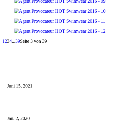
1
2
3
4
...
39
Seite 3 von 39
EDITOR PICKS
Rebecca Mir – Sexy Dessous und Unterwäsche – Hunkemöller
Juni 15, 2021
Tatu Couture Lingerie – Eine neue Kollektion, die unwiderstehlicher denn 
ist!
Jan. 2, 2020