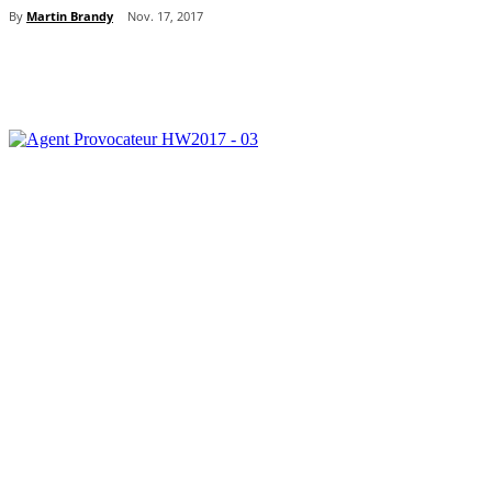
By
Martin Brandy
Nov. 17, 2017
Teilen