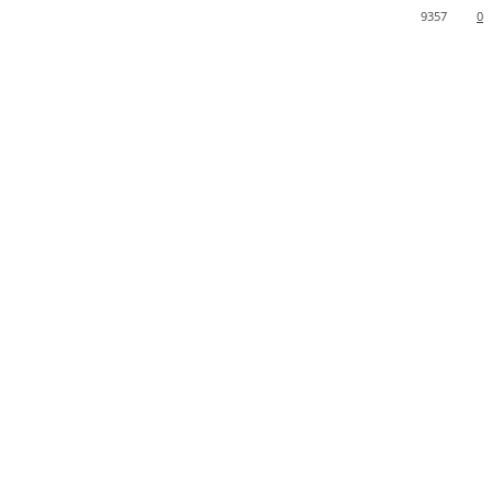
9357
0