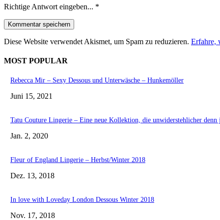
Richtige Antwort eingeben...
*
Diese Website verwendet Akismet, um Spam zu reduzieren.
Erfahre,
MOST POPULAR
Rebecca Mir – Sexy Dessous und Unterwäsche – Hunkemöller
Juni 15, 2021
Tatu Couture Lingerie – Eine neue Kollektion, die unwiderstehlicher denn j
Jan. 2, 2020
Fleur of England Lingerie – Herbst/Winter 2018
Dez. 13, 2018
In love with Loveday London Dessous Winter 2018
Nov. 17, 2018