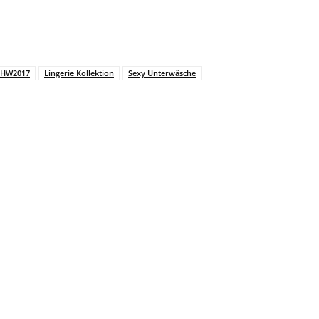
HW2017
Lingerie Kollektion
Sexy Unterwäsche