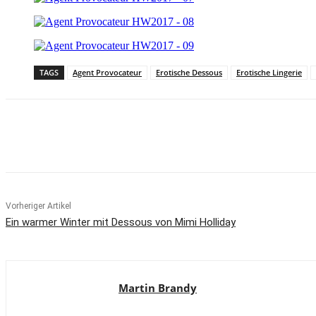
TAGS
Agent Provocateur
Erotische Dessous
Erotische Lingerie
Teilen
Vorheriger Artikel
Ein warmer Winter mit Dessous von Mimi Holliday
Martin Brandy