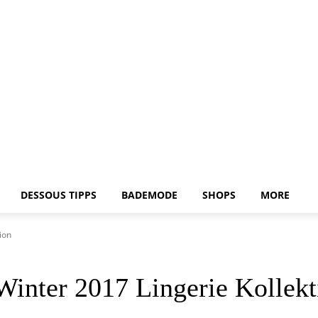
DESSOUS TIPPS
BADEMODE
SHOPS
MORE
ion
Winter 2017 Lingerie Kollekt