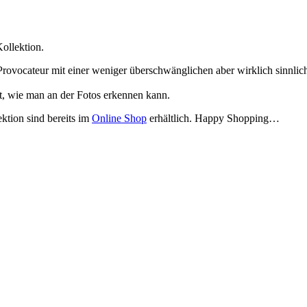
ollektion.
vocateur mit einer weniger überschwänglichen aber wirklich sinnlichen
t, wie man an der Fotos erkennen kann.
ktion sind bereits im
Online Shop
erhältlich. Happy Shopping…