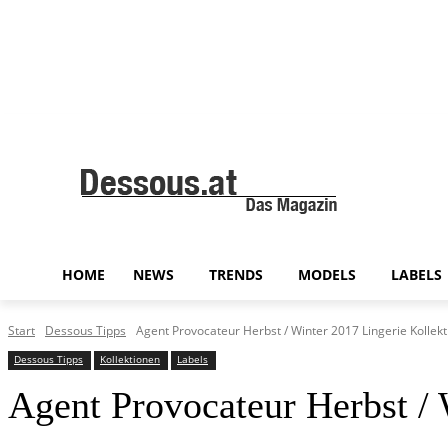
HOME
NEWS
TRENDS
MODELS
LABELS
Start
Dessous Tipps
Agent Provocateur Herbst / Winter 2017 Lingerie Kollekt
Dessous Tipps
Kollektionen
Labels
Agent Provocateur Herbst / 