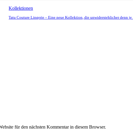
Kollektionen
Tatu Couture Lingerie – Eine neue Kollektion, die unwiderstehlicher denn je 
ebsite für den nächsten Kommentar in diesem Browser.