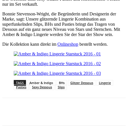
nur im Set verkauft.
Bonnie Stevenson-Wright, die Begründerin und Designerin der
Marke, sagt: Unsere glitzernde Lingerie Kombination aus
superfunkelnden Slips, BHs und Pasties bringt das Tragen von
Dessous auf ein ganz neues Niveau von Stars und Sternchen. Mit
Amber & Indigo Lingerie werden Sie der Star der Show sein.
Die Kollektion kann direkt im
Onlineshop
bestellt werden.
TAGS
Amber & Indigo
BHs
Glitzer Dessous
Lingerie
Pasties
Sexy Dessous
Slips