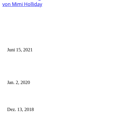
von Mimi Holliday
EDITOR PICKS
Rebecca Mir – Sexy Dessous und Unterwäsche – Hunkemöller
Juni 15, 2021
Tatu Couture Lingerie – Eine neue Kollektion, die unwiderstehlicher denn 
ist!
Jan. 2, 2020
Fleur of England Lingerie – Herbst/Winter 2018
Dez. 13, 2018
POPULAR POSTS