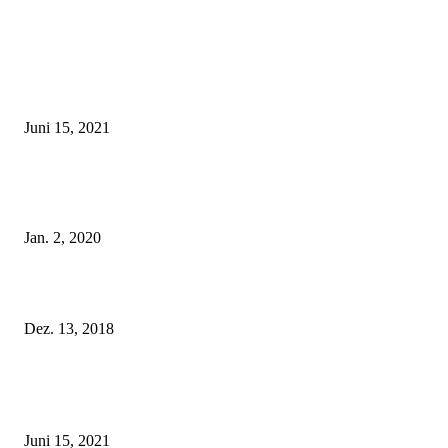
EDITOR PICKS
Rebecca Mir – Sexy Dessous und Unterwäsche – Hunkemöller
Juni 15, 2021
Tatu Couture Lingerie – Eine neue Kollektion, die unwiderstehlicher denn 
ist!
Jan. 2, 2020
Fleur of England Lingerie – Herbst/Winter 2018
Dez. 13, 2018
POPULAR POSTS
Rebecca Mir – Sexy Dessous und Unterwäsche – Hunkemöller
Juni 15, 2021