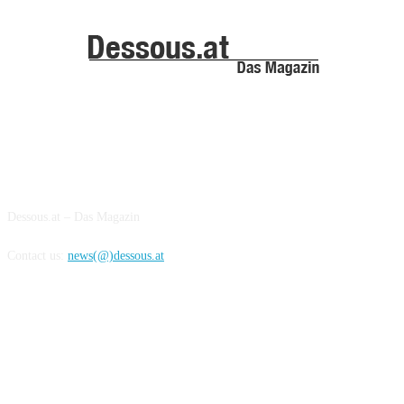
ABOUT US
Dessous.at – Das Magazin
Contact us:
news(@)dessous.at
FOLLOW US