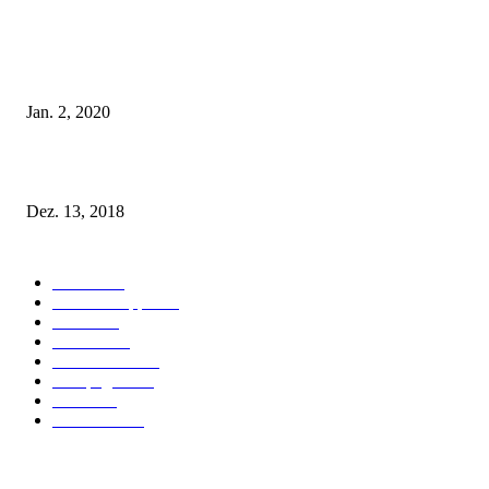
Tatu Couture Lingerie – Eine neue Kollektion, die unwiderstehlicher denn 
ist!
Jan. 2, 2020
Fleur of England Lingerie – Herbst/Winter 2018
Dez. 13, 2018
POPULAR CATEGORY
Labels
155
Dessous Tipps
103
News
101
Models
100
Kollektionen
91
Kampagnen
42
Trends
39
Bademode
25