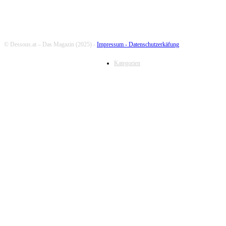
© Dessous.at – Das Magazin (2025) -
Impressum -
Datenschutzerkäfung
Kategorien