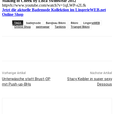
Making of Cheek by Lisca Swimwear 2012
httpvh://www.youtube.com/watch?v=1qLWP-s2Lfk
Jetzt die aktuelle Bademode Kollektion im LingerieWEB.net
Online Shop
TAGS
bademode
Bandeau Bikini
Bikini
LingerieWEB
Online Shop
swimwear
Tankinis
Triangel Bikini
Vorheriger Artikel
Nächster Artikel
Unterwäsche statt Brust-OP
Stacy Keibler in super sexy
mit Push-up-BHs
Dessous