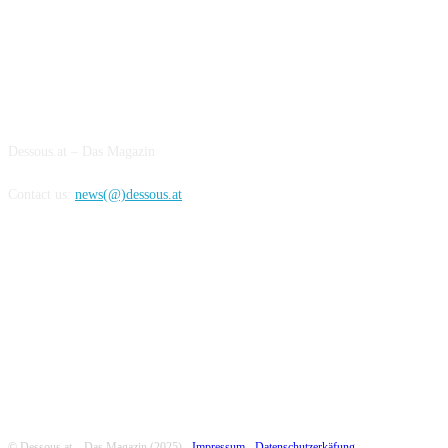
ABOUT US
Dessous.at – Das Magazin
Contact us:
news(@)dessous.at
FOLLOW US
© Dessous.at – Das Magazin (2025) -
Impressum -
Datenschutzerkäfung