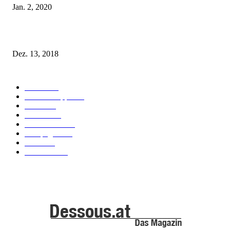
Jan. 2, 2020
Fleur of England Lingerie – Herbst/Winter 2018
Dez. 13, 2018
POPULAR CATEGORY
Labels
155
Dessous Tipps
103
News
101
Models
100
Kollektionen
91
Kampagnen
42
Trends
39
Bademode
25