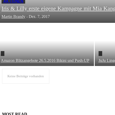
AKTIONEN
Iris & Lilly erste eigene Kampagne mit Mia Kan
Martin Brandy
-
Dez. 7, 2017
Amazon Blitzangebote 26.5.2016 Bikini und Push-UP
JuJu Ling
Keine Beiträge vorhanden
MOST READ