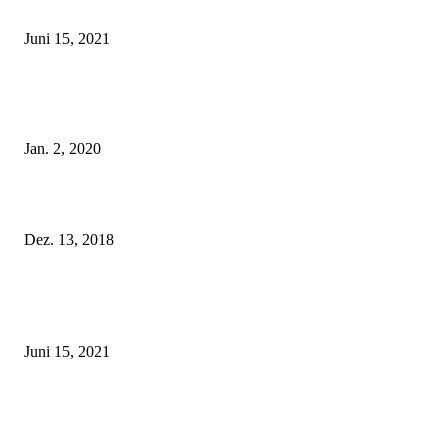
Rebecca Mir – Sexy Dessous und Unterwäsche – Hunkemöller
Juni 15, 2021
Tatu Couture Lingerie – Eine neue Kollektion, die unwiderstehlicher denn 
ist!
Jan. 2, 2020
Fleur of England Lingerie – Herbst/Winter 2018
Dez. 13, 2018
POPULAR POSTS
Rebecca Mir – Sexy Dessous und Unterwäsche – Hunkemöller
Juni 15, 2021
Tatu Couture Lingerie – Eine neue Kollektion, die unwiderstehlicher denn 
ist!