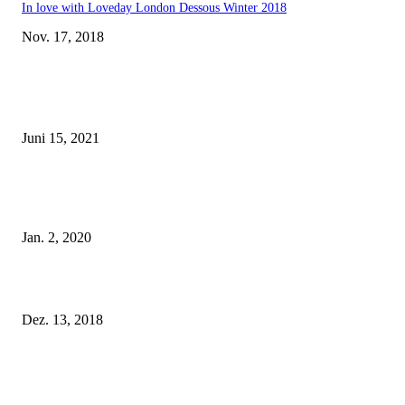
In love with Loveday London Dessous Winter 2018
Nov. 17, 2018
EDITOR PICKS
Rebecca Mir – Sexy Dessous und Unterwäsche – Hunkemöller
Juni 15, 2021
Tatu Couture Lingerie – Eine neue Kollektion, die unwiderstehlicher denn 
ist!
Jan. 2, 2020
Fleur of England Lingerie – Herbst/Winter 2018
Dez. 13, 2018
POPULAR POSTS
Rebecca Mir – Sexy Dessous und Unterwäsche – Hunkemöller