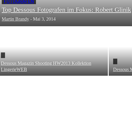
FOTOGRAFEN
Top Dessous Fotografen im Fokus: Robert Glinik
Martin Brandy
-
Mai 3, 2014
Dessous Magazin Shooting HW2013 Kollektion
LingerieWEB
Dessous 