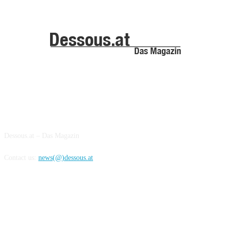
ABOUT US
Dessous.at – Das Magazin
Contact us:
news(@)dessous.at
FOLLOW US