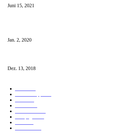
Juni 15, 2021
Tatu Couture Lingerie – Eine neue Kollektion, die unwiderstehlicher denn 
ist!
Jan. 2, 2020
Fleur of England Lingerie – Herbst/Winter 2018
Dez. 13, 2018
POPULAR CATEGORY
Labels
155
Dessous Tipps
103
News
101
Models
100
Kollektionen
91
Kampagnen
42
Trends
39
Bademode
25