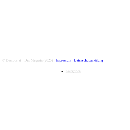
FOLLOW US
© Dessous.at – Das Magazin (2025) -
Impressum -
Datenschutzerkäfung
Kategorien