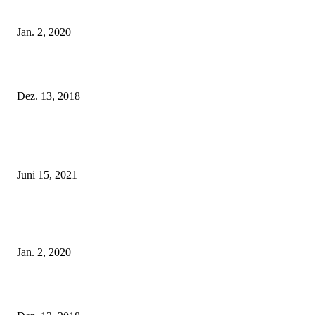
ist!
Jan. 2, 2020
Fleur of England Lingerie – Herbst/Winter 2018
Dez. 13, 2018
POPULAR POSTS
Rebecca Mir – Sexy Dessous und Unterwäsche – Hunkemöller
Juni 15, 2021
Tatu Couture Lingerie – Eine neue Kollektion, die unwiderstehlicher denn 
ist!
Jan. 2, 2020
Fleur of England Lingerie – Herbst/Winter 2018