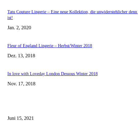
Tatu Couture Lingerie – Eine neue Kollektion, die unwiderstehlicher denn 
ist!
Jan. 2, 2020
Fleur of England Lingerie – Herbst/Winter 2018
Dez. 13, 2018
In love with Loveday London Dessous Winter 2018
Nov. 17, 2018
EDITOR PICKS
Rebecca Mir – Sexy Dessous und Unterwäsche – Hunkemöller
Juni 15, 2021
Tatu Couture Lingerie – Eine neue Kollektion, die unwiderstehlicher denn 