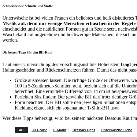
Schmeichelnde Schnitte und Stoffe
Unterwäsche ist bei vielen Frauen ein beliebtes und heiß diskutierte
Mystik auf, denn nur wenige Menschen erhaschen in der Regel ei
einschneidet und die natürlichen Formen gut in Szene setzt, nachweis
Wäschekauf auf angenehme und hochwertige Materialien, die sich an 
werden.
Die besten Tipps für den BH-Kauf
Laut einer Untersuchung des Forschungsinstituts Hohenstein
trägt j
Haltungsschäden und Rückenschmerzen führen. Damit das nicht passier
Größe ausmessen lassen: Die richtige Größe der Oberweite, wi
100 in 5-Zentimeter-Schritten geht, bezieht sich auf die Unte
berechnet. Eine ermittelte Differenz von 14 cm ist beispielswe
Perfekten Sitz finden: Der gewählte BH darf trotz richtiger Gr
Form beachten: Der BH sollte den jeweiligen Situationen entsp
Kleidung eignet sich ein sogenannter T-Shirt-BH usw.
Wer diese Tipps beherzigt, wird bei seinem nächsten Dessous-Kauf mi
TAGS
BH Größe
BH-Kauf
Dessous Tipps
Unterwäsche Trend