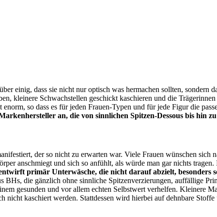
er einig, dass sie nicht nur optisch was hermachen sollten, sondern 
en, kleinere Schwachstellen geschickt kaschieren und die Trägerinnen
ist enorm, so dass es für jeden Frauen-Typen und für jede Figur die pas
 Markenhersteller an, die von sinnlichen Spitzen-Dessous bis hin 
anifestiert, der so nicht zu erwarten war. Viele Frauen wünschen sich n
örper anschmiegt und sich so anfühlt, als würde man gar nichts tragen.
ntwirft primär Unterwäsche, die nicht darauf abzielt, besonders s
s BHs, die gänzlich ohne sinnliche Spitzenverzierungen, auffällige Pr
 einem gesunden und vor allem echten Selbstwert verhelfen. Kleinere Ma
h nicht kaschiert werden. Stattdessen wird hierbei auf dehnbare Stoffe