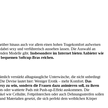
darüber hinaus auch vor allem einen hohen Tragekomfort aufweisen
 dabei sexy und verführerisch aussehen lassen. Die Auswahl an
senden Modelle gibt.
Insbesondere im Internet bieten Anbieter wie
zu bequemen Softcup-Bras reichen.
ämlich verstärkt alltagstaugliche Unterwäsche, die nicht unbedingt
 Die Devise lautet hier: Weniger Erotik – mehr Komfort.
Das
exy zu sein, sondern die Frauen dazu animieren soll, zu ihren
ints oder wattierte Pads mit Push-up-Effekt auskommen. Die
kel wie Cellulite, Fettpölsterchen oder auch Dehnungsstreifen sollen
 und Materialien gesetzt, die sich perfekt dem weiblichen Körper