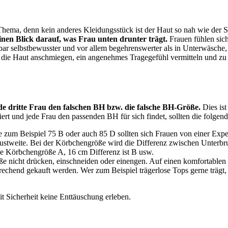
s Thema, denn kein anderes Kleidungsstück ist der Haut so nah wie der
nen Blick darauf, was Frau unten drunter trägt.
Frauen fühlen sic
bar selbstbewusster und vor allem begehrenswerter als in Unterwäsche,
die Haut anschmiegen, ein angenehmes Tragegefühl vermitteln und zu a
ede dritte Frau den falschen BH bzw. die falsche BH-Größe.
Dies ist
t und jede Frau den passenden BH für sich findet, sollten die folgen
e zum Beispiel 75 B oder auch 85 D sollten sich Frauen von einer Exp
rbrustweite. Bei der Körbchengröße wird die Differenz zwischen Unterb
ise Körbchengröße A, 16 cm Differenz ist B usw.
öße nicht drücken, einschneiden oder einengen. Auf einen komfortablen 
rechend gekauft werden. Wer zum Beispiel trägerlose Tops gerne trägt,
t Sicherheit keine Enttäuschung erleben.