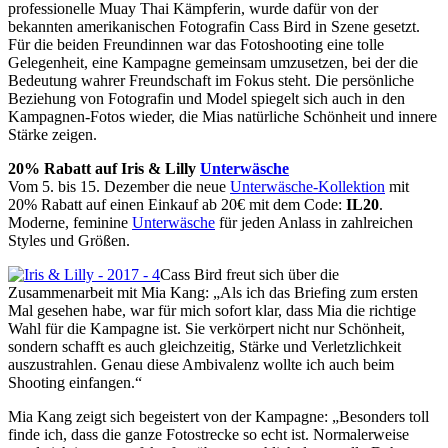
professionelle Muay Thai Kämpferin, wurde dafür von der
bekannten amerikanischen Fotografin Cass Bird in Szene gesetzt.
Für die beiden Freundinnen war das Fotoshooting eine tolle
Gelegenheit, eine Kampagne gemeinsam umzusetzen, bei der die
Bedeutung wahrer Freundschaft im Fokus steht. Die persönliche
Beziehung von Fotografin und Model spiegelt sich auch in den
Kampagnen-Fotos wieder, die Mias natürliche Schönheit und innere
Stärke zeigen.
20% Rabatt auf Iris & Lilly
Unterwäsche
​Vom 5. bis 15. Dezember die neue
Unterwäsche-Kollektion
mit
20% Rabatt auf einen Einkauf ab 20€ mit dem Code:
IL20
.
Moderne, feminine
Unterwäsche
für jeden Anlass in zahlreichen
Styles und Größen.​
Cass Bird freut sich über die
Zusammenarbeit mit Mia Kang: „Als ich das Briefing zum ersten
Mal gesehen habe, war für mich sofort klar, dass Mia die richtige
Wahl für die Kampagne ist. Sie verkörpert nicht nur Schönheit,
sondern schafft es auch gleichzeitig, Stärke und Verletzlichkeit
auszustrahlen. Genau diese Ambivalenz wollte ich auch beim
Shooting einfangen.“
Mia Kang zeigt sich begeistert von der Kampagne: „Besonders toll
finde ich, dass die ganze Fotostrecke so echt ist. Normalerweise