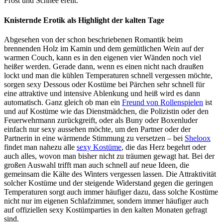
Frost und Schnee ereilt.
Knisternde Erotik als Highlight der kalten Tage
Abgesehen von der schon beschriebenen Romantik beim
brennenden Holz im Kamin und dem gemütlichen Wein auf der
warmen Couch, kann es in den eigenen vier Wänden noch viel
heißer werden. Gerade dann, wenn es einen nicht nach draußen
lockt und man die kühlen Temperaturen schnell vergessen möchte,
sorgen sexy Dessous oder Kostüme bei Pärchen sehr schnell für
eine attraktive und intensive Ablenkung und heiß wird es dann
automatisch. Ganz gleich ob man ein
Freund von Rollenspielen
ist
und auf Kostüme wie das Dienstmädchen, die Polizistin oder den
Feuerwehrmann zurückgreift, oder als Buny oder Boxenluder
einfach nur sexy aussehen möchte, um den Partner oder der
Partnerin in eine wärmende Stimmung zu versetzen – bei
Sheloox
findet man nahezu alle
sexy Kostüme
, die das Herz begehrt oder
auch alles, wovon man bisher nicht zu träumen gewagt hat. Bei der
großen Auswahl trifft man auch schnell auf neue Ideen, die
gemeinsam die Kälte des Winters vergessen lassen. Die Attraktivität
solcher Kostüme und der steigende Widerstand gegen die geringen
Temperaturen sorgt auch immer häufiger dazu, dass solche Kostüme
nicht nur im eigenen Schlafzimmer, sondern immer häufiger auch
auf offiziellen sexy Kostümparties in den kalten Monaten gefragt
sind.