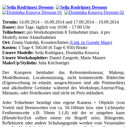
Termin:
14.09.2014 – 16.09.2014 und 17.09.2014 – 19.09.2014
Dauer:
drei Tage, täglich von 10:00 – 17:00 Uhr
Teilnehmer:
pro Workshoptermin 8 Teilnehmer (max. 4 pro
Modell), keine Aktaufnahmen
Ort:
Zminj-Vadediji, Kroatien/Istrien (
Link zu Google Maps
)
Kosten:
3 Tage € 500,00 (6 Tage € 950) Brutto
Unsere Modelle:
Seila Rodriguez, Dominika Kissova
Unsere Workshopleiter:
Daniel Zangerle, Mario Maurer
MakeUp/Stylistin:
Julia Kirchsteiger
Der Kurspreis beinhaltet das Referentenhonorar, Makeup,
Modellhonorar, Locationnutzung, nicht kommerzielle Bildrechte
(Eigenwerbung ist erlaubt, ausgeschlossen sind alle Printmedien)
und alkoholfreie Getränke während des Workshops.Anreise/Flug,
Mietauto, oder Hotelkosten sind nicht im Preis inkludiert.
Jeder Teilnehmer benötigt eine eigene Kamera + Objektiv (von
Vorteil sind Brennweiten von ca. 50-100mm bzw. eine Lichtstarke
Festbrennweite z.B: 50mm 1:1,8) mit der er umgehen kann
(Blende/Iso/Zeit sollten einem ein Begriff sein). Blitzgeräte,
Reflektoren oder andere Schulungsgeräte werden vom Veranstalter