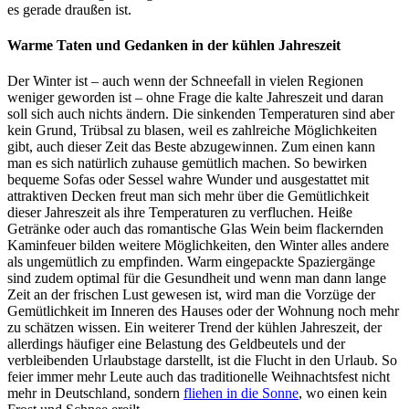
es gerade draußen ist.
Warme Taten und Gedanken in der kühlen Jahreszeit
Der Winter ist – auch wenn der Schneefall in vielen Regionen
weniger geworden ist – ohne Frage die kalte Jahreszeit und daran
soll sich auch nichts ändern. Die sinkenden Temperaturen sind aber
kein Grund, Trübsal zu blasen, weil es zahlreiche Möglichkeiten
gibt, auch dieser Zeit das Beste abzugewinnen. Zum einen kann
man es sich natürlich zuhause gemütlich machen. So bewirken
bequeme Sofas oder Sessel wahre Wunder und ausgestattet mit
attraktiven Decken freut man sich mehr über die Gemütlichkeit
dieser Jahreszeit als ihre Temperaturen zu verfluchen. Heiße
Getränke oder auch das romantische Glas Wein beim flackernden
Kaminfeuer bilden weitere Möglichkeiten, den Winter alles andere
als ungemütlich zu empfinden. Warm eingepackte Spaziergänge
sind zudem optimal für die Gesundheit und wenn man dann lange
Zeit an der frischen Lust gewesen ist, wird man die Vorzüge der
Gemütlichkeit im Inneren des Hauses oder der Wohnung noch mehr
zu schätzen wissen. Ein weiterer Trend der kühlen Jahreszeit, der
allerdings häufiger eine Belastung des Geldbeutels und der
verbleibenden Urlaubstage darstellt, ist die Flucht in den Urlaub. So
feier immer mehr Leute auch das traditionelle Weihnachtsfest nicht
mehr in Deutschland, sondern
fliehen in die Sonne
, wo einen kein