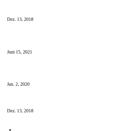
Fleur of England Lingerie – Herbst/Winter 2018
Dez. 13, 2018
POPULAR POSTS
Rebecca Mir – Sexy Dessous und Unterwäsche – Hunkemöller
Juni 15, 2021
Tatu Couture Lingerie – Eine neue Kollektion, die unwiderstehlicher denn 
ist!
Jan. 2, 2020
Fleur of England Lingerie – Herbst/Winter 2018
Dez. 13, 2018
POPULAR CATEGORY
Labels
155