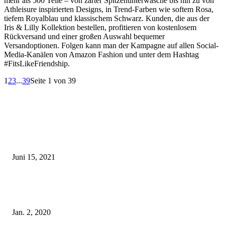
mehr als 500 Teile – von zarter Spitzenunterwäsche bis hin zu von
Athleisure inspirierten Designs, in Trend-Farben wie softem Rosa,
tiefem Royalblau und klassischem Schwarz. Kunden, die aus der
Iris & Lilly Kollektion bestellen, profitieren von kostenlosem
Rückversand und einer großen Auswahl bequemer
Versandoptionen. Folgen kann man der Kampagne auf allen Social-
Media-Kanälen von Amazon Fashion und unter dem Hashtag
#FitsLikeFriendship.
1
2
3
...
39
Seite 1 von 39
EDITOR PICKS
Rebecca Mir – Sexy Dessous und Unterwäsche – Hunkemöller
Juni 15, 2021
Tatu Couture Lingerie – Eine neue Kollektion, die unwiderstehlicher denn 
ist!
Jan. 2, 2020