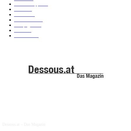
Dessous Tipps
103
News
101
Models
100
Kollektionen
91
Kampagnen
42
Trends
39
Bademode
25
ABOUT US
Dessous.at – Das Magazin