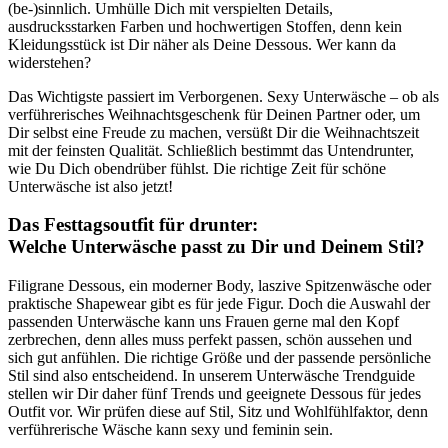
(be-)sinnlich. Umhülle Dich mit verspielten Details,
ausdrucksstarken Farben und hochwertigen Stoffen, denn kein
Kleidungsstück ist Dir näher als Deine Dessous. Wer kann da
widerstehen?
Das Wichtigste passiert im Verborgenen. Sexy Unterwäsche – ob als
verführerisches Weihnachtsgeschenk für Deinen Partner oder, um
Dir selbst eine Freude zu machen, versüßt Dir die Weihnachtszeit
mit der feinsten Qualität. Schließlich bestimmt das Untendrunter,
wie Du Dich obendrüber fühlst. Die richtige Zeit für schöne
Unterwäsche ist also jetzt!
Das Festtagsoutfit für drunter:
Welche Unterwäsche passt zu Dir und Deinem Stil?
Filigrane Dessous, ein moderner Body, laszive Spitzenwäsche oder
praktische Shapewear gibt es für jede Figur. Doch die Auswahl der
passenden Unterwäsche kann uns Frauen gerne mal den Kopf
zerbrechen, denn alles muss perfekt passen, schön aussehen und
sich gut anfühlen. Die richtige Größe und der passende persönliche
Stil sind also entscheidend. In unserem Unterwäsche Trendguide
stellen wir Dir daher fünf Trends und geeignete Dessous für jedes
Outfit vor. Wir prüfen diese auf Stil, Sitz und Wohlfühlfaktor, denn
verführerische Wäsche kann sexy und feminin sein.