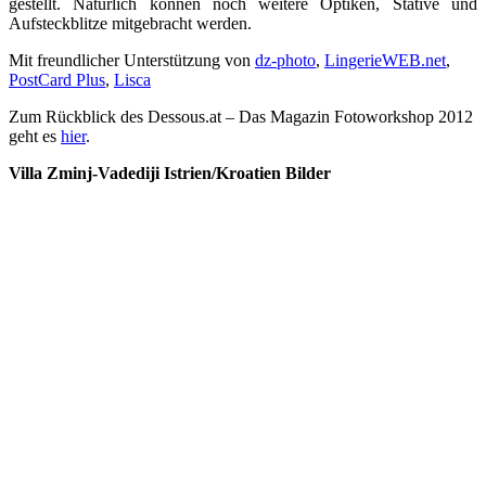
gestellt. Natürlich können noch weitere Optiken, Stative und
Aufsteckblitze mitgebracht werden.
Mit freundlicher Unterstützung von
dz-photo
,
LingerieWEB.net
,
PostCard Plus
,
Lisca
Zum Rückblick des Dessous.at – Das Magazin Fotoworkshop 2012
geht es
hier
.
Villa Zminj-Vadediji Istrien/Kroatien Bilder