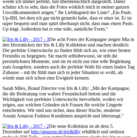
werde ich immer perfekt, fast übermenschlich dargestellt. Daher
schätze ich es sehr, dass die Fotos wirklich mich in meiner ganzen
Unvollkommenheit zeigen.“ Ihr Lieblingsteil der Linie? „Ein Push-
Up-BH, bei dem ich gar nicht gemerkt habe, dass er einer ist. Er ist
super bequem und man spürt überhaupt nicht, dass man einen Push-
Up trägt. Außerdem hat er eine tolle, natürliche Form.“
Die acht Fotos der Kampagne zeigen Mia in
den Herzstücken der Iris & Lilly Kollektion und machen deutlich:
Die perfekte Unterwäsche zu finden fühlt sich an, wie einer besten
Freundin zu begegnen. Sie macht selbstbewusst, sie teilt die
persönlichsten Momente, und sie ist nicht nur eine tolle Begleitung
zum Ausgehen, sondern auch die perfekte Wahl für einen faulen Tag
Zuhause – mit ihr fühlt man sich in jeder Situation so wohl, als
würde man sich schon eine Ewigkeit kennen.
Sarah Miles, Brand Director von Iris & Lilly: „Mit der Kampagne,
die die Bedeutung von wahrer Freundschaft betont und die
Wichtigkeit von perfekter Unterwäsche hervorhebt, wollen wir
zeigen, aus welchen Gründen sich Frauen für welche Lingerie
entscheiden. Wir sind uns sicher, dass dieser frische, moderne
Ansatz Amazon Fashion Kundinnen anspricht und überzeugt.“
Die neue Kollektion ist ab dem 5.
Dezember auf
http://amazon.de/iris&lilly
erhältlich und umfasst