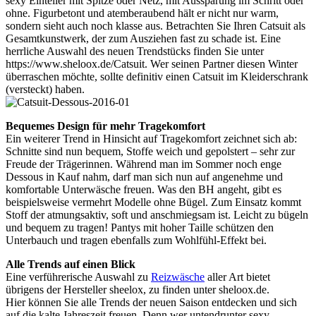
sexy Einteiler mit Spitze oder Netz, mit Aussparung im Schritt oder
ohne. Figurbetont und atemberaubend hält er nicht nur warm,
sondern sieht auch noch klasse aus. Betrachten Sie Ihren Catsuit als
Gesamtkunstwerk, der zum Ausziehen fast zu schade ist. Eine
herrliche Auswahl des neuen Trendstücks finden Sie unter
https://www.sheloox.de/Catsuit. Wer seinen Partner diesen Winter
überraschen möchte, sollte definitiv einen Catsuit im Kleiderschrank
(versteckt) haben.
Bequemes Design für mehr Tragekomfort
Ein weiterer Trend in Hinsicht auf Tragekomfort zeichnet sich ab:
Schnitte sind nun bequem, Stoffe weich und gepolstert – sehr zur
Freude der Trägerinnen. Während man im Sommer noch enge
Dessous in Kauf nahm, darf man sich nun auf angenehme und
komfortable Unterwäsche freuen. Was den BH angeht, gibt es
beispielsweise vermehrt Modelle ohne Bügel. Zum Einsatz kommt
Stoff der atmungsaktiv, soft und anschmiegsam ist. Leicht zu bügeln
und bequem zu tragen! Pantys mit hoher Taille schützen den
Unterbauch und tragen ebenfalls zum Wohlfühl-Effekt bei.
Alle Trends auf einen Blick
Eine verführerische Auswahl zu
Reizwäsche
aller Art bietet
übrigens der Hersteller sheelox, zu finden unter sheloox.de.
Hier können Sie alle Trends der neuen Saison entdecken und sich
auf die kalte Jahreszeit freuen. Denn wer untendrunter sexy