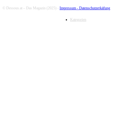
© Dessous.at – Das Magazin (2025) -
Impressum -
Datenschutzerkäfung
Kategorien