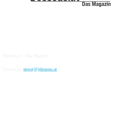
ABOUT US
Dessous.at – Das Magazin
Contact us:
news(@)dessous.at
FOLLOW US