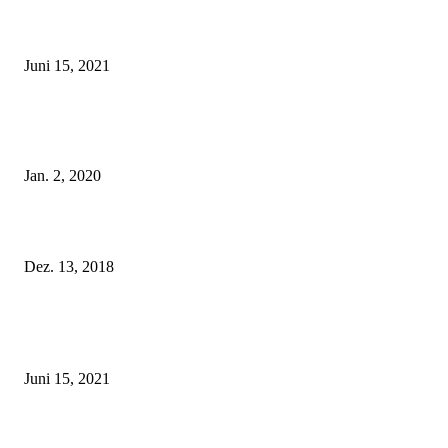
Rebecca Mir – Sexy Dessous und Unterwäsche – Hunkemöller
Juni 15, 2021
Tatu Couture Lingerie – Eine neue Kollektion, die unwiderstehlicher denn 
ist!
Jan. 2, 2020
Fleur of England Lingerie – Herbst/Winter 2018
Dez. 13, 2018
POPULAR POSTS
Rebecca Mir – Sexy Dessous und Unterwäsche – Hunkemöller
Juni 15, 2021
Tatu Couture Lingerie – Eine neue Kollektion, die unwiderstehlicher denn 