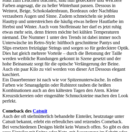
Haut zum Leuchten brachten, sind nun gedecktere und weichere
Farben angesagt, die zu heller Winterhaut passen. Dessous in
Weinrot, Beige, Schokoladenbraun, Bordeaux oder Nachtblau
verzaubern Augen und Sinne. Zudem schmeicheln sie jedem
Hauttyp und unterstreichen die häufig etwas hellere Hautfarbe im
Herbst und Winter. Auch vom Stoffeinsatz her darf es jetzt ruhig
etwas mehr sein, denn frieren möchte bei kühlen Temperaturen
niemand. Die Nummer 1 unter den Trends ist dabei immer noch
Unterwäsche im Retro-Style: hüfthoch geschnittene Pantys und
Slips ersetzen freizügige Strings und sorgen so für gedecktere Optik.
Dies hat gleich mehrere Vorteile – durch die Betonung der Taille
werden weibliche Rundungen gekonnt in Szene gesetzt und der
hohe Beinansatz sorgt für die optische Verlängerung der Beine.
Auch ein paar Kilo zu viel werden von dieser Art Dessous elegant
kaschiert.
Ein Dauerbrenner ist nach wie vor Spitzenunterwäsche. In edlen
Farben wie Smaragdgrün oder Rubinrot rauben die heißen
Kombinationen auch an den kältesten Tagen den Atem. Kleine
Kreuzstickereien oder eingenähte Schmucksteine machen den Look
perfekt.
Comeback des
Catsuit
Auch der oft stiefmütterlich behandelte Einteiler, heutzutage unter
Catsuit bekannt, erlebt ein erfreuliches und reizendes Comeback.
Bei verschiedenen Designs bleibt kein Wunsch offen. So gibt es den