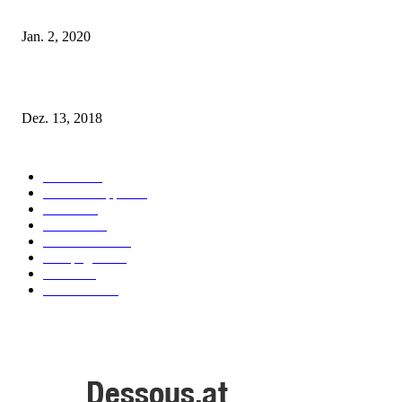
ist!
Jan. 2, 2020
Fleur of England Lingerie – Herbst/Winter 2018
Dez. 13, 2018
POPULAR CATEGORY
Labels
155
Dessous Tipps
103
News
101
Models
100
Kollektionen
91
Kampagnen
42
Trends
39
Bademode
25