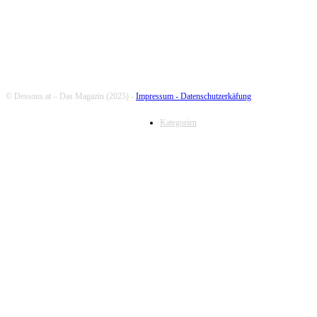
© Dessous.at – Das Magazin (2025) -
Impressum -
Datenschutzerkäfung
Kategorien