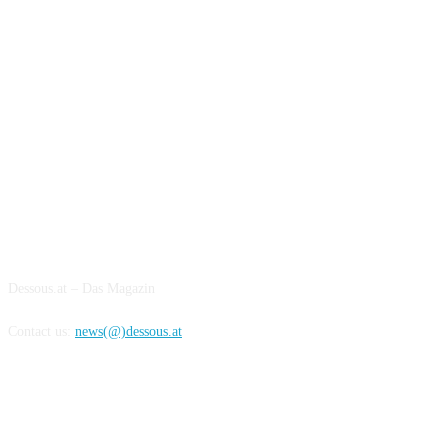
ABOUT US
Dessous.at – Das Magazin
Contact us:
news(@)dessous.at
FOLLOW US