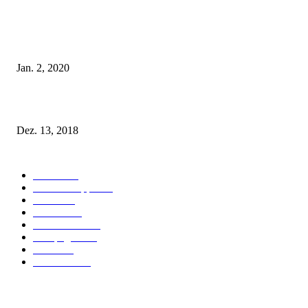
Tatu Couture Lingerie – Eine neue Kollektion, die unwiderstehlicher denn 
ist!
Jan. 2, 2020
Fleur of England Lingerie – Herbst/Winter 2018
Dez. 13, 2018
POPULAR CATEGORY
Labels
155
Dessous Tipps
103
News
101
Models
100
Kollektionen
91
Kampagnen
42
Trends
39
Bademode
25