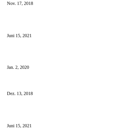
Nov. 17, 2018
EDITOR PICKS
Rebecca Mir – Sexy Dessous und Unterwäsche – Hunkemöller
Juni 15, 2021
Tatu Couture Lingerie – Eine neue Kollektion, die unwiderstehlicher denn 
ist!
Jan. 2, 2020
Fleur of England Lingerie – Herbst/Winter 2018
Dez. 13, 2018
POPULAR POSTS
Rebecca Mir – Sexy Dessous und Unterwäsche – Hunkemöller
Juni 15, 2021