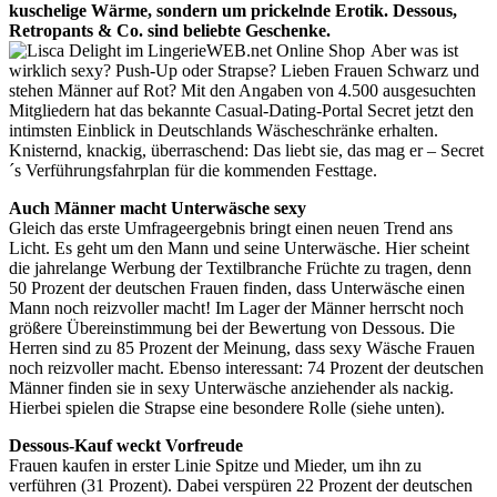
kuschelige Wärme, sondern um prickelnde Erotik. Dessous,
Retropants & Co. sind beliebte Geschenke.
Aber was ist
wirklich sexy? Push-Up oder Strapse? Lieben Frauen Schwarz und
stehen Männer auf Rot? Mit den Angaben von 4.500 ausgesuchten
Mitgliedern hat das bekannte Casual-Dating-Portal Secret jetzt den
intimsten Einblick in Deutschlands Wäscheschränke erhalten.
Knisternd, knackig, überraschend: Das liebt sie, das mag er – Secret
´s Verführungsfahrplan für die kommenden Festtage.
Auch Männer macht Unterwäsche sexy
Gleich das erste Umfrageergebnis bringt einen neuen Trend ans
Licht. Es geht um den Mann und seine Unterwäsche. Hier scheint
die jahrelange Werbung der Textilbranche Früchte zu tragen, denn
50 Prozent der deutschen Frauen finden, dass Unterwäsche einen
Mann noch reizvoller macht! Im Lager der Männer herrscht noch
größere Übereinstimmung bei der Bewertung von Dessous. Die
Herren sind zu 85 Prozent der Meinung, dass sexy Wäsche Frauen
noch reizvoller macht. Ebenso interessant: 74 Prozent der deutschen
Männer finden sie in sexy Unterwäsche anziehender als nackig.
Hierbei spielen die Strapse eine besondere Rolle (siehe unten).
Dessous-Kauf weckt Vorfreude
Frauen kaufen in erster Linie Spitze und Mieder, um ihn zu
verführen (31 Prozent). Dabei verspüren 22 Prozent der deutschen