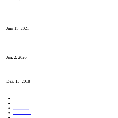
POPULAR POSTS
Rebecca Mir – Sexy Dessous und Unterwäsche – Hunkemöller
Juni 15, 2021
Tatu Couture Lingerie – Eine neue Kollektion, die unwiderstehlicher denn 
ist!
Jan. 2, 2020
Fleur of England Lingerie – Herbst/Winter 2018
Dez. 13, 2018
POPULAR CATEGORY
Labels
155
Dessous Tipps
103
News
101
Models
100
Kollektionen
91