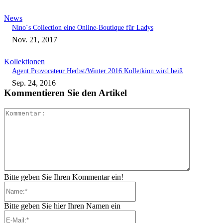
News
Nino´s Collection eine Online-Boutique für Ladys
Nov. 21, 2017
Kollektionen
Agent Provocateur Herbst/Winter 2016 Kolletkion wird heiß
Sep. 24, 2016
Kommentieren Sie den Artikel
Kommenta
Bitte geben Sie Ihren Kommentar ein!
Name:*
Bitte geben Sie hier Ihren Namen ein
E-