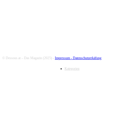
FOLLOW US
© Dessous.at – Das Magazin (2025) -
Impressum -
Datenschutzerkäfung
Kategorien