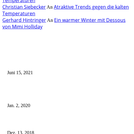
Temperaturen
Christian Siebecker
Atraktive Trends gegen die kalten
An
Temperaturen
Gerhard Hintringer
Ein warmer Winter mit Dessous
An
von Mimi Holliday
EDITOR PICKS
Rebecca Mir – Sexy Dessous und Unterwäsche – Hunkemöller
Juni 15, 2021
Tatu Couture Lingerie – Eine neue Kollektion, die unwiderstehlicher denn 
ist!
Jan. 2, 2020
Fleur of England Lingerie – Herbst/Winter 2018
Dez. 13, 2018