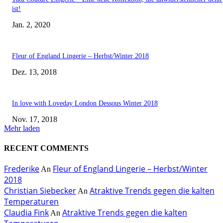
ist!
Jan. 2, 2020
Fleur of England Lingerie – Herbst/Winter 2018
Dez. 13, 2018
In love with Loveday London Dessous Winter 2018
Nov. 17, 2018
Mehr laden
RECENT COMMENTS
Frederike
Fleur of England Lingerie – Herbst/Winter
An
2018
Christian Siebecker
Atraktive Trends gegen die kalten
An
Temperaturen
Claudia Fink
Atraktive Trends gegen die kalten
An