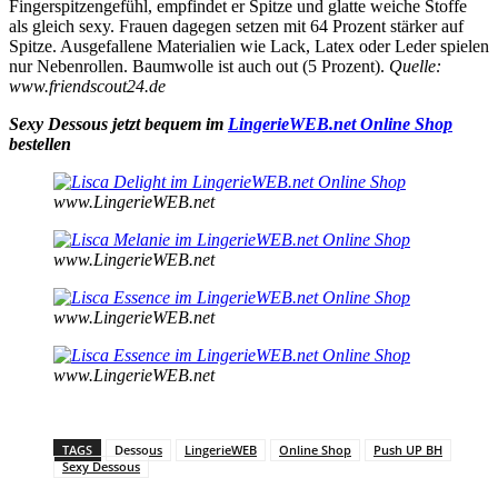
Fingerspitzengefühl, empfindet er Spitze und glatte weiche Stoffe
als gleich sexy. Frauen dagegen setzen mit 64 Prozent stärker auf
Spitze. Ausgefallene Materialien wie Lack, Latex oder Leder spielen
nur Nebenrollen. Baumwolle ist auch out (5 Prozent).
Quelle:
www.friendscout24.de
Sexy Dessous jetzt bequem im
LingerieWEB.net Online Shop
bestellen
www.LingerieWEB.net
www.LingerieWEB.net
www.LingerieWEB.net
www.LingerieWEB.net
TAGS
Dessous
LingerieWEB
Online Shop
Push UP BH
Sexy Dessous