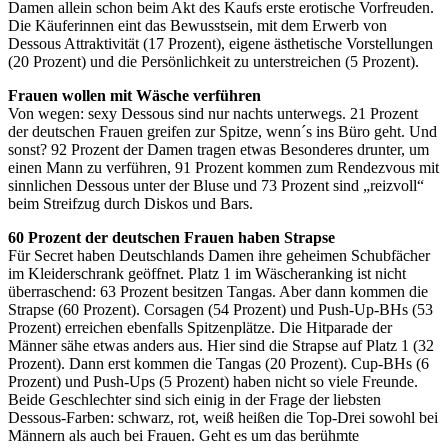
Damen allein schon beim Akt des Kaufs erste erotische Vorfreuden.
Die Käuferinnen eint das Bewusstsein, mit dem Erwerb von
Dessous Attraktivität (17 Prozent), eigene ästhetische Vorstellungen
(20 Prozent) und die Persönlichkeit zu unterstreichen (5 Prozent).
Frauen wollen mit Wäsche verführen
Von wegen: sexy Dessous sind nur nachts unterwegs. 21 Prozent
der deutschen Frauen greifen zur Spitze, wenn´s ins Büro geht. Und
sonst? 92 Prozent der Damen tragen etwas Besonderes drunter, um
einen Mann zu verführen, 91 Prozent kommen zum Rendezvous mit
sinnlichen Dessous unter der Bluse und 73 Prozent sind „reizvoll“
beim Streifzug durch Diskos und Bars.
60 Prozent der deutschen Frauen haben Strapse
Für Secret haben Deutschlands Damen ihre geheimen Schubfächer
im Kleiderschrank geöffnet. Platz 1 im Wäscheranking ist nicht
überraschend: 63 Prozent besitzen Tangas. Aber dann kommen die
Strapse (60 Prozent). Corsagen (54 Prozent) und Push-Up-BHs (53
Prozent) erreichen ebenfalls Spitzenplätze. Die Hitparade der
Männer sähe etwas anders aus. Hier sind die Strapse auf Platz 1 (32
Prozent). Dann erst kommen die Tangas (20 Prozent). Cup-BHs (6
Prozent) und Push-Ups (5 Prozent) haben nicht so viele Freunde.
Beide Geschlechter sind sich einig in der Frage der liebsten
Dessous-Farben: schwarz, rot, weiß heißen die Top-Drei sowohl bei
Männern als auch bei Frauen. Geht es um das berühmte