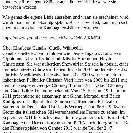
kann, wie ihre eigenen Stücke ausfallen werden bzw. wie sie
beworben werden.
Wie genau die eigene Linie aussehen und wann sie erscheinen wird,
wurde noch nicht bekanntgegeben. Bis es soweit ist, kann man sich
aber an den aktuellen Kampagnen-Bildern erfreuen!
https://www.youtube.com/watch?v=wIfekkAXME4
Über Elisabetta Canalis (Quelle Wikipedia)
Canalis spielte Rollen in Filmen wie Deuce Bigalow: European
Gigolo und Virgin Territory mit Mischa Barton und Hayden
Christensen. Sie war außerdem Showgirl in Striscia la notizia, einer
der bekanntesten Shows in Italien. Im Jahr 2007 moderierte sie das
jährliche Musikfestival „Festivalbar“. Bis 2009 war sie mit dem
italienischen Fußballer Christian Vieri liiert; von 2009 bis 2011 mit
dem Schauspieler George Clooney. Im Juni 2011 gaben Clooney
und Canalis ihre Trennung bekannt. Vom 15. bis zum 19. Februar
2011 präsentierte sie zusammen mit Gianni Morandi und Belén
Rodríguez das alljährlich in Sanremo stattfindende Festival di
Sanremo. In Deutschland ist sie als Werbegesicht für die Süßware
Giotto des italienischen Süßwarenherstellers Ferrero zu sehen. Im
September 2011 ließ sich Canalis für die „Lieber nackt als im Pelz“-
Kampagne der Tierrechtsorganisation PETA nackt fotografieren. Bei
den Filmfestspielen von Cannes 2012 war sie Teil der 24/7-