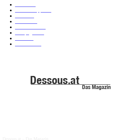
Labels
155
Dessous Tipps
103
News
101
Models
100
Kollektionen
91
Kampagnen
42
Trends
39
Bademode
25
ABOUT US
Dessous.at – Das Magazin