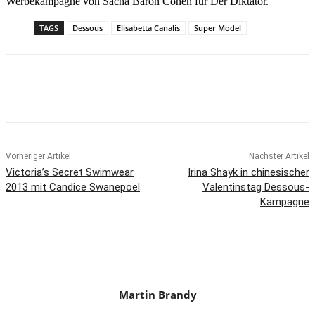
Werbekampagne von Sacha Baron Cohen für Der Diktator.
TAGS
Dessous
Elisabetta Canalis
Super Model
Vorheriger Artikel
Nächster Artikel
Victoria’s Secret Swimwear
Irina Shayk in chinesischer
2013 mit Candice Swanepoel
Valentinstag Dessous-
Kampagne
Martin Brandy