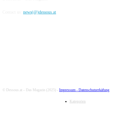
Contact us:
news(@)dessous.at
FOLLOW US
© Dessous.at – Das Magazin (2025) -
Impressum -
Datenschutzerkäfung
Kategorien