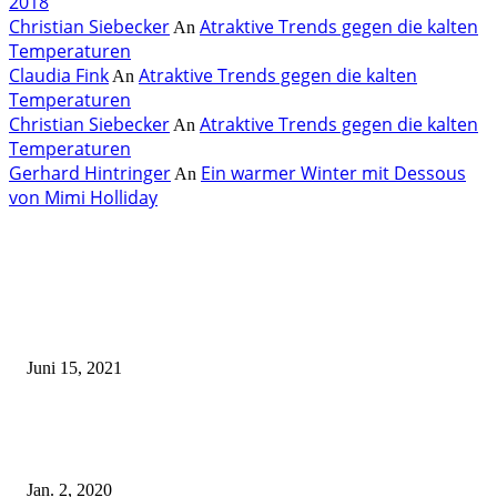
2018
Christian Siebecker
Atraktive Trends gegen die kalten
An
Temperaturen
Claudia Fink
Atraktive Trends gegen die kalten
An
Temperaturen
Christian Siebecker
Atraktive Trends gegen die kalten
An
Temperaturen
Gerhard Hintringer
Ein warmer Winter mit Dessous
An
von Mimi Holliday
EDITOR PICKS
Rebecca Mir – Sexy Dessous und Unterwäsche – Hunkemöller
Juni 15, 2021
Tatu Couture Lingerie – Eine neue Kollektion, die unwiderstehlicher denn 
ist!
Jan. 2, 2020