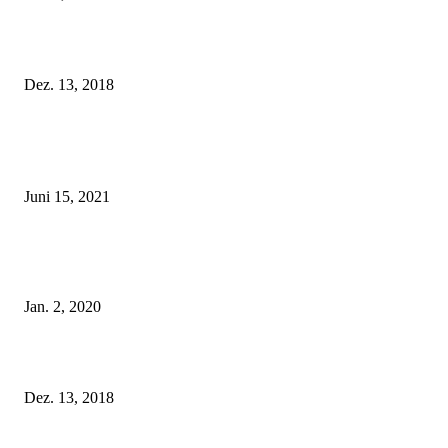
Fleur of England Lingerie – Herbst/Winter 2018
Dez. 13, 2018
POPULAR POSTS
Rebecca Mir – Sexy Dessous und Unterwäsche – Hunkemöller
Juni 15, 2021
Tatu Couture Lingerie – Eine neue Kollektion, die unwiderstehlicher denn 
ist!
Jan. 2, 2020
Fleur of England Lingerie – Herbst/Winter 2018
Dez. 13, 2018
POPULAR CATEGORY