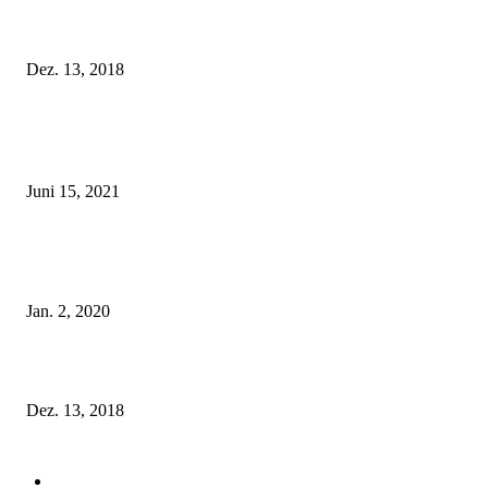
Fleur of England Lingerie – Herbst/Winter 2018
Dez. 13, 2018
POPULAR POSTS
Rebecca Mir – Sexy Dessous und Unterwäsche – Hunkemöller
Juni 15, 2021
Tatu Couture Lingerie – Eine neue Kollektion, die unwiderstehlicher denn 
ist!
Jan. 2, 2020
Fleur of England Lingerie – Herbst/Winter 2018
Dez. 13, 2018
POPULAR CATEGORY
Labels
155