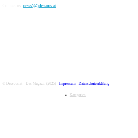
Contact us:
news(@)dessous.at
FOLLOW US
© Dessous.at – Das Magazin (2025) -
Impressum -
Datenschutzerkäfung
Kategorien