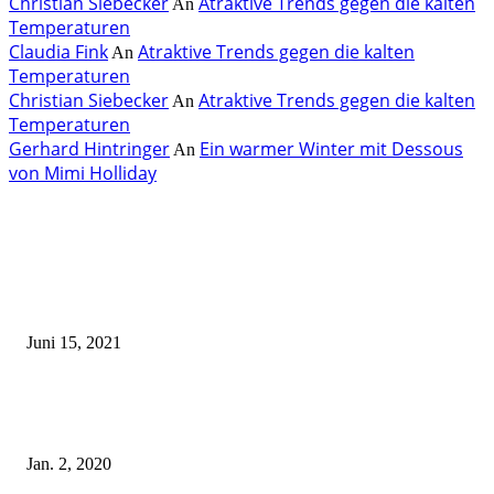
Christian Siebecker
Atraktive Trends gegen die kalten
An
Temperaturen
Claudia Fink
Atraktive Trends gegen die kalten
An
Temperaturen
Christian Siebecker
Atraktive Trends gegen die kalten
An
Temperaturen
Gerhard Hintringer
Ein warmer Winter mit Dessous
An
von Mimi Holliday
EDITOR PICKS
Rebecca Mir – Sexy Dessous und Unterwäsche – Hunkemöller
Juni 15, 2021
Tatu Couture Lingerie – Eine neue Kollektion, die unwiderstehlicher denn 
ist!
Jan. 2, 2020