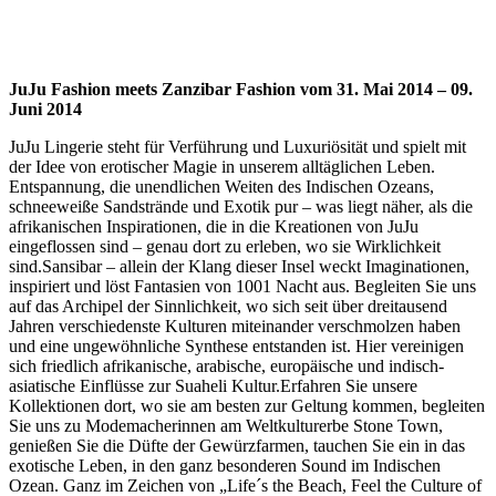
JuJu Fashion meets Zanzibar Fashion vom 31. Mai 2014 – 09.
Juni 2014
JuJu Lingerie steht für Verführung und Luxuriösität und spielt mit
der Idee von erotischer Magie in unserem alltäglichen Leben.
Entspannung, die unendlichen Weiten des Indischen Ozeans,
schneeweiße Sandstrände und Exotik pur – was liegt näher, als die
afrikanischen Inspirationen, die in die Kreationen von JuJu
eingeflossen sind – genau dort zu erleben, wo sie Wirklichkeit
sind.Sansibar – allein der Klang dieser Insel weckt Imaginationen,
inspiriert und löst Fantasien von 1001 Nacht aus. Begleiten Sie uns
auf das Archipel der Sinnlichkeit, wo sich seit über dreitausend
Jahren verschiedenste Kulturen miteinander verschmolzen haben
und eine ungewöhnliche Synthese entstanden ist. Hier vereinigen
sich friedlich afrikanische, arabische, europäische und indisch-
asiatische Einflüsse zur Suaheli Kultur.Erfahren Sie unsere
Kollektionen dort, wo sie am besten zur Geltung kommen, begleiten
Sie uns zu Modemacherinnen am Weltkulturerbe Stone Town,
genießen Sie die Düfte der Gewürzfarmen, tauchen Sie ein in das
exotische Leben, in den ganz besonderen Sound im Indischen
Ozean. Ganz im Zeichen von „Life´s the Beach, Feel the Culture of