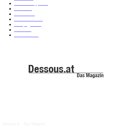
Dessous Tipps
103
News
101
Models
100
Kollektionen
91
Kampagnen
42
Trends
39
Bademode
25
ABOUT US
Dessous.at – Das Magazin