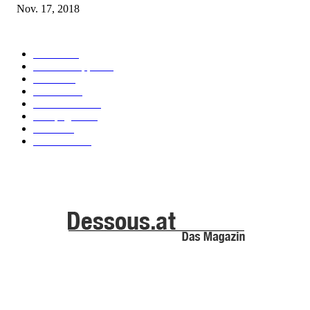
Nov. 17, 2018
POPULAR CATEGORY
Labels
155
Dessous Tipps
103
News
101
Models
100
Kollektionen
91
Kampagnen
42
Trends
39
Bademode
25