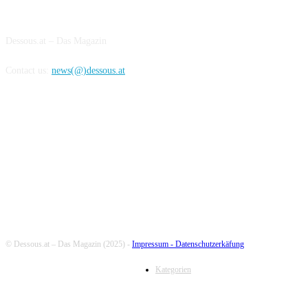
ABOUT US
Dessous.at – Das Magazin
Contact us:
news(@)dessous.at
FOLLOW US
© Dessous.at – Das Magazin (2025) -
Impressum -
Datenschutzerkäfung
Kategorien