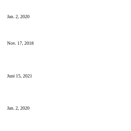
Tatu Couture Lingerie – Eine neue Kollektion, die unwiderstehlicher denn 
ist!
Jan. 2, 2020
In love with Loveday London Dessous Winter 2018
Nov. 17, 2018
POPULAR POSTS
Rebecca Mir – Sexy Dessous und Unterwäsche – Hunkemöller
Juni 15, 2021
Tatu Couture Lingerie – Eine neue Kollektion, die unwiderstehlicher denn 
ist!
Jan. 2, 2020
In love with Loveday London Dessous Winter 2018