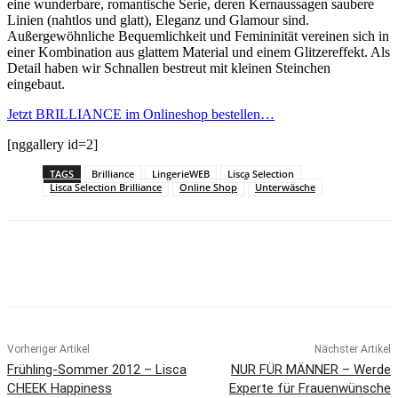
eine wunderbare, romantische Serie, deren Kernaussagen saubere
Linien (nahtlos und glatt), Eleganz und Glamour sind.
Außergewöhnliche Bequemlichkeit und Femininität vereinen sich in
einer Kombination aus glattem Material und einem Glitzereffekt. Als
Detail haben wir Schnallen bestreut mit kleinen Steinchen
eingebaut.
Jetzt BRILLIANCE im Onlineshop bestellen…
[nggallery id=2]
TAGS
Brilliance
LingerieWEB
Lisca Selection
Lisca Selection Brilliance
Online Shop
Unterwäsche
Vorheriger Artikel
Nächster Artikel
Frühling-Sommer 2012 – Lisca
NUR FÜR MÄNNER – Werde
CHEEK Happiness
Experte für Frauenwünsche