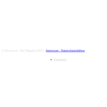
FOLLOW US
© Dessous.at – Das Magazin (2025) -
Impressum -
Datenschutzerkäfung
Kategorien