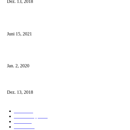
Dez. 13, 2018
POPULAR POSTS
Rebecca Mir – Sexy Dessous und Unterwäsche – Hunkemöller
Juni 15, 2021
Tatu Couture Lingerie – Eine neue Kollektion, die unwiderstehlicher denn 
ist!
Jan. 2, 2020
Fleur of England Lingerie – Herbst/Winter 2018
Dez. 13, 2018
POPULAR CATEGORY
Labels
155
Dessous Tipps
103
News
101
Models
100