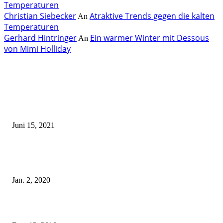
Temperaturen
Christian Siebecker
Atraktive Trends gegen die kalten
An
Temperaturen
Gerhard Hintringer
Ein warmer Winter mit Dessous
An
von Mimi Holliday
EDITOR PICKS
Rebecca Mir – Sexy Dessous und Unterwäsche – Hunkemöller
Juni 15, 2021
Tatu Couture Lingerie – Eine neue Kollektion, die unwiderstehlicher denn 
ist!
Jan. 2, 2020
Fleur of England Lingerie – Herbst/Winter 2018