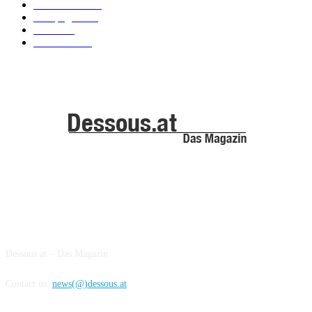
Kollektionen
91
Kampagnen
42
Trends
39
Bademode
25
ABOUT US
Dessous.at – Das Magazin
Contact us:
news(@)dessous.at