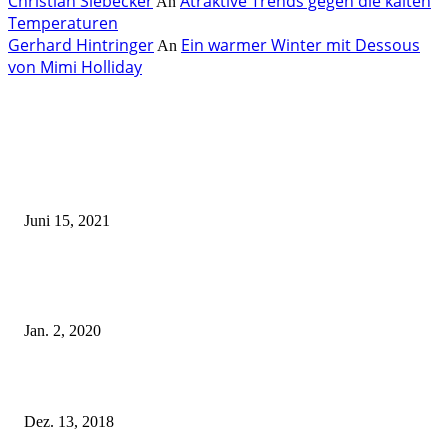
Christian Siebecker
Atraktive Trends gegen die kalten
An
Temperaturen
Gerhard Hintringer
Ein warmer Winter mit Dessous
An
von Mimi Holliday
EDITOR PICKS
Rebecca Mir – Sexy Dessous und Unterwäsche – Hunkemöller
Juni 15, 2021
Tatu Couture Lingerie – Eine neue Kollektion, die unwiderstehlicher denn 
ist!
Jan. 2, 2020
Fleur of England Lingerie – Herbst/Winter 2018
Dez. 13, 2018
POPULAR POSTS