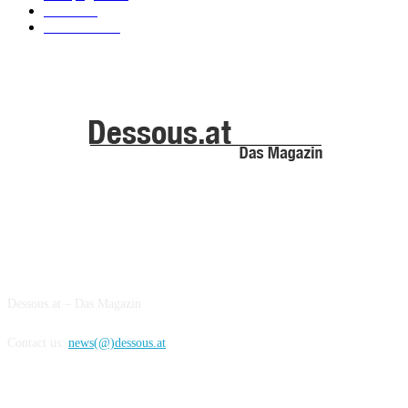
Trends
39
Bademode
25
ABOUT US
Dessous.at – Das Magazin
Contact us:
news(@)dessous.at