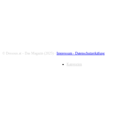
FOLLOW US
© Dessous.at – Das Magazin (2025) -
Impressum -
Datenschutzerkäfung
Kategorien