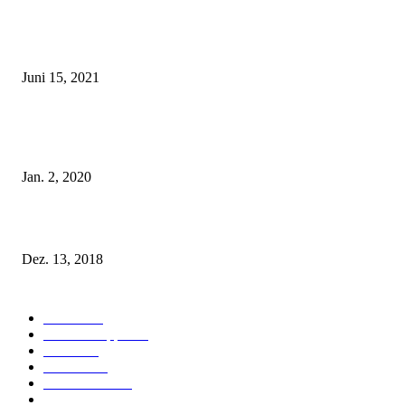
Rebecca Mir – Sexy Dessous und Unterwäsche – Hunkemöller
Juni 15, 2021
Tatu Couture Lingerie – Eine neue Kollektion, die unwiderstehlicher denn 
ist!
Jan. 2, 2020
Fleur of England Lingerie – Herbst/Winter 2018
Dez. 13, 2018
POPULAR CATEGORY
Labels
155
Dessous Tipps
103
News
101
Models
100
Kollektionen
91
Kampagnen
42