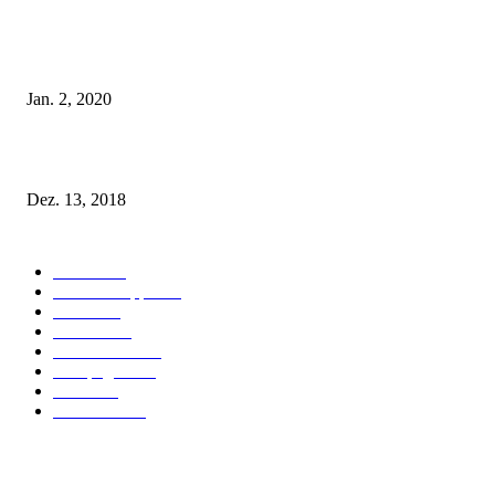
Tatu Couture Lingerie – Eine neue Kollektion, die unwiderstehlicher denn 
ist!
Jan. 2, 2020
Fleur of England Lingerie – Herbst/Winter 2018
Dez. 13, 2018
POPULAR CATEGORY
Labels
155
Dessous Tipps
103
News
101
Models
100
Kollektionen
91
Kampagnen
42
Trends
39
Bademode
25