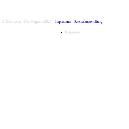
© Dessous.at – Das Magazin (2025) -
Impressum -
Datenschutzerkäfung
Kategorien