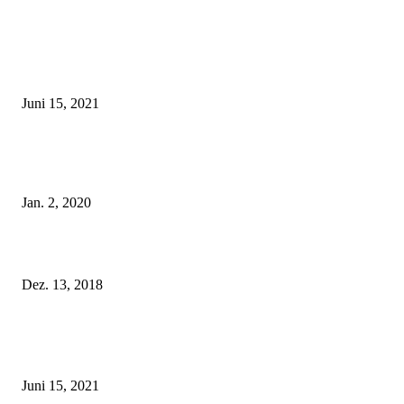
EDITOR PICKS
Rebecca Mir – Sexy Dessous und Unterwäsche – Hunkemöller
Juni 15, 2021
Tatu Couture Lingerie – Eine neue Kollektion, die unwiderstehlicher denn 
ist!
Jan. 2, 2020
Fleur of England Lingerie – Herbst/Winter 2018
Dez. 13, 2018
POPULAR POSTS
Rebecca Mir – Sexy Dessous und Unterwäsche – Hunkemöller
Juni 15, 2021