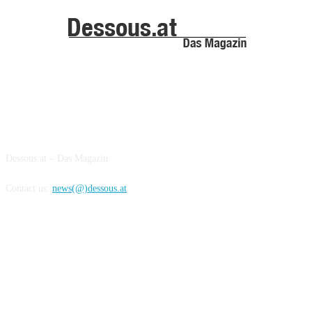
ABOUT US
Dessous.at – Das Magazin
Contact us:
news(@)dessous.at
FOLLOW US