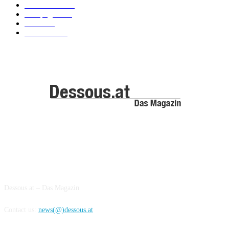
Kollektionen
91
Kampagnen
42
Trends
39
Bademode
25
ABOUT US
Dessous.at – Das Magazin
Contact us:
news(@)dessous.at