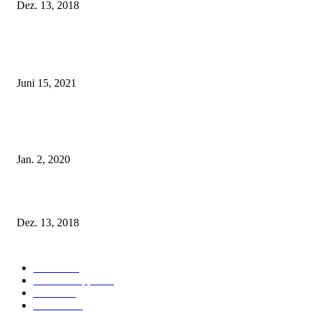
Dez. 13, 2018
POPULAR POSTS
Rebecca Mir – Sexy Dessous und Unterwäsche – Hunkemöller
Juni 15, 2021
Tatu Couture Lingerie – Eine neue Kollektion, die unwiderstehlicher denn 
ist!
Jan. 2, 2020
Fleur of England Lingerie – Herbst/Winter 2018
Dez. 13, 2018
POPULAR CATEGORY
Labels
155
Dessous Tipps
103
News
101
Models
100