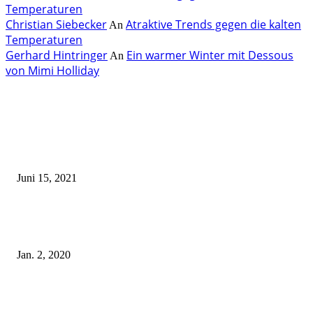
Temperaturen
Christian Siebecker
Atraktive Trends gegen die kalten
An
Temperaturen
Gerhard Hintringer
Ein warmer Winter mit Dessous
An
von Mimi Holliday
EDITOR PICKS
Rebecca Mir – Sexy Dessous und Unterwäsche – Hunkemöller
Juni 15, 2021
Tatu Couture Lingerie – Eine neue Kollektion, die unwiderstehlicher denn 
ist!
Jan. 2, 2020
Fleur of England Lingerie – Herbst/Winter 2018