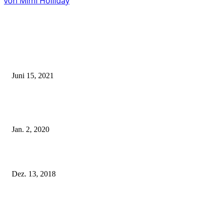
von Mimi Holliday
EDITOR PICKS
Rebecca Mir – Sexy Dessous und Unterwäsche – Hunkemöller
Juni 15, 2021
Tatu Couture Lingerie – Eine neue Kollektion, die unwiderstehlicher denn 
ist!
Jan. 2, 2020
Fleur of England Lingerie – Herbst/Winter 2018
Dez. 13, 2018
POPULAR POSTS
Rebecca Mir – Sexy Dessous und Unterwäsche – Hunkemöller