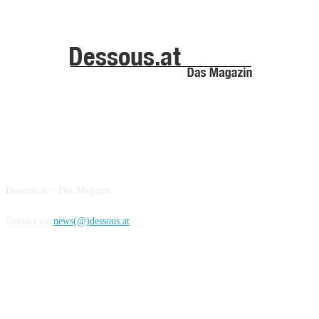
ABOUT US
Dessous.at – Das Magazin
Contact us:
news(@)dessous.at
FOLLOW US