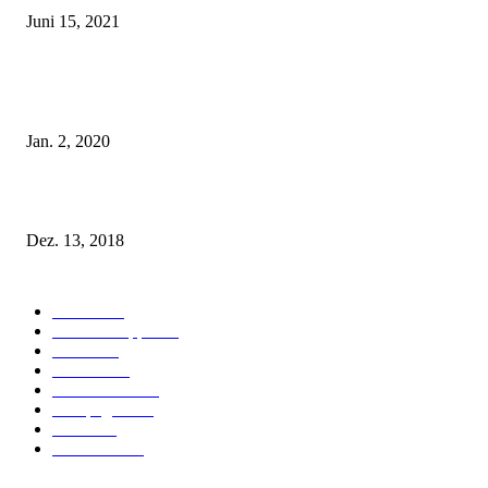
Juni 15, 2021
Tatu Couture Lingerie – Eine neue Kollektion, die unwiderstehlicher denn 
ist!
Jan. 2, 2020
Fleur of England Lingerie – Herbst/Winter 2018
Dez. 13, 2018
POPULAR CATEGORY
Labels
155
Dessous Tipps
103
News
101
Models
100
Kollektionen
91
Kampagnen
42
Trends
39
Bademode
25