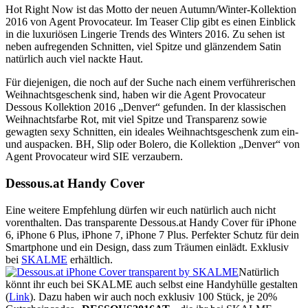
Hot Right Now ist das Motto der neuen Autumn/Winter-Kollektion
2016 von Agent Provocateur. Im Teaser Clip gibt es einen Einblick
in die luxuriösen Lingerie Trends des Winters 2016. Zu sehen ist
neben aufregenden Schnitten, viel Spitze und glänzendem Satin
natürlich auch viel nackte Haut.
Für diejenigen, die noch auf der Suche nach einem verführerischen
Weihnachtsgeschenk sind, haben wir die Agent Provocateur
Dessous Kollektion 2016 „Denver“ gefunden. In der klassischen
Weihnachtsfarbe Rot, mit viel Spitze und Transparenz sowie
gewagten sexy Schnitten, ein ideales Weihnachtsgeschenk zum ein-
und auspacken. BH, Slip oder Bolero, die Kollektion „Denver“ von
Agent Provocateur wird SIE verzaubern.
Dessous.at Handy Cover
Eine weitere Empfehlung dürfen wir euch natürlich auch nicht
vorenthalten. Das transparente Dessous.at Handy Cover für iPhone
6, iPhone 6 Plus, iPhone 7, iPhone 7 Plus. Perfekter Schutz für dein
Smartphone und ein Design, dass zum Träumen einlädt. Exklusiv
bei
SKALME
erhältlich.
Natürlich
könnt ihr euch bei SKALME auch selbst eine Handyhülle gestalten
(
Link
). Dazu haben wir auch noch exklusiv 100 Stück, je 20%