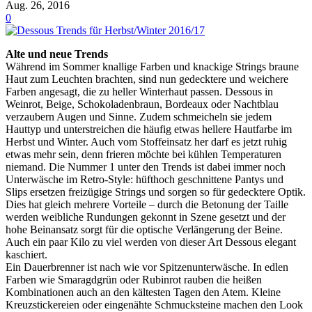
Aug. 26, 2016
0
Alte und neue Trends
Während im Sommer knallige Farben und knackige Strings braune
Haut zum Leuchten brachten, sind nun gedecktere und weichere
Farben angesagt, die zu heller Winterhaut passen. Dessous in
Weinrot, Beige, Schokoladenbraun, Bordeaux oder Nachtblau
verzaubern Augen und Sinne. Zudem schmeicheln sie jedem
Hauttyp und unterstreichen die häufig etwas hellere Hautfarbe im
Herbst und Winter. Auch vom Stoffeinsatz her darf es jetzt ruhig
etwas mehr sein, denn frieren möchte bei kühlen Temperaturen
niemand. Die Nummer 1 unter den Trends ist dabei immer noch
Unterwäsche im Retro-Style: hüfthoch geschnittene Pantys und
Slips ersetzen freizügige Strings und sorgen so für gedecktere Optik.
Dies hat gleich mehrere Vorteile – durch die Betonung der Taille
werden weibliche Rundungen gekonnt in Szene gesetzt und der
hohe Beinansatz sorgt für die optische Verlängerung der Beine.
Auch ein paar Kilo zu viel werden von dieser Art Dessous elegant
kaschiert.
Ein Dauerbrenner ist nach wie vor Spitzenunterwäsche. In edlen
Farben wie Smaragdgrün oder Rubinrot rauben die heißen
Kombinationen auch an den kältesten Tagen den Atem. Kleine
Kreuzstickereien oder eingenähte Schmucksteine machen den Look