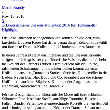
Martin Brandy
-
Nov. 10, 2016
3
Die kalte Jahreszeit hat begonnen und somit auch die Zeit, zum
kuscheln. Doutzen Kroes hat daher genau diesen Zeitpunkt gewählt
um ihre erste Dessous-Kollektion bei Hunkemöller zu launchen.
In dieser Jahreszeit steigt das Interesse und die Dessousverkäufe
steigen an. Gefragt ist sexy verführerische Wäsche, die ein Lächeln
ins Gesicht des Partners zaubert. Detailverliebt mit viel Spitze,
raffinierten Schnürungen und dunklen Tönen kommt die erste
Kollektion aus der „Doutzen’s Stories“ Serie bei Hunkemöller in die
Läden. Neben Bra, Slip, Body und Co. bezaubert uns die schöne
Holländerin auch mit Silpdress, Kimono oder Augenmaske in
Nachtblau, Samtschwarz und Bordeaux.
Für das Design stand die viktorianische Mode mit ihrer schlanken
Silhouette Pate. Kostbare Stoffe, auffällige Tournüre, Rüschen,
Falten, Bänder, Perlen sowie eingeschnürte Korsetts prägten den Stil
und schmiegten sich glatt an den Körper der Damen. Schaut man