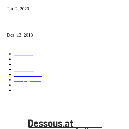
Jan. 2, 2020
Fleur of England Lingerie – Herbst/Winter 2018
Dez. 13, 2018
POPULAR CATEGORY
Labels
155
Dessous Tipps
103
News
101
Models
100
Kollektionen
91
Kampagnen
42
Trends
39
Bademode
25