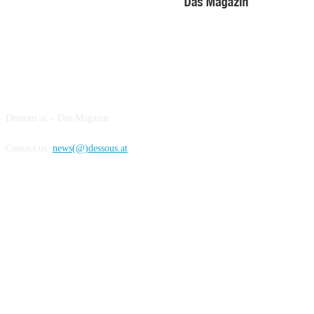
ABOUT US
Dessous.at – Das Magazin
Contact us:
news(@)dessous.at
FOLLOW US