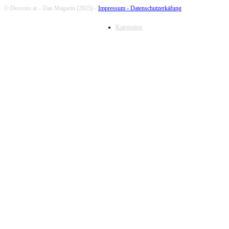
© Dessous.at – Das Magazin (2025) -
Impressum -
Datenschutzerkäfung
Kategorien