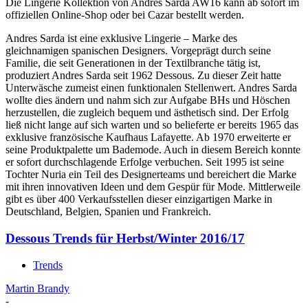
Die Lingerie Kollektion von Andres Sarda AW16 kann ab sofort im
offiziellen Online-Shop oder bei Cazar bestellt werden.
Andres Sarda ist eine exklusive Lingerie – Marke des
gleichnamigen spanischen Designers. Vorgeprägt durch seine
Familie, die seit Generationen in der Textilbranche tätig ist,
produziert Andres Sarda seit 1962 Dessous. Zu dieser Zeit hatte
Unterwäsche zumeist einen funktionalen Stellenwert. Andres Sarda
wollte dies ändern und nahm sich zur Aufgabe BHs und Höschen
herzustellen, die zugleich bequem und ästhetisch sind. Der Erfolg
ließ nicht lange auf sich warten und so belieferte er bereits 1965 das
exklusive französische Kaufhaus Lafayette. Ab 1970 erweiterte er
seine Produktpalette um Bademode. Auch in diesem Bereich konnte
er sofort durchschlagende Erfolge verbuchen. Seit 1995 ist seine
Tochter Nuria ein Teil des Designerteams und bereichert die Marke
mit ihren innovativen Ideen und dem Gespür für Mode. Mittlerweile
gibt es über 400 Verkaufsstellen dieser einzigartigen Marke in
Deutschland, Belgien, Spanien und Frankreich.
Dessous Trends für Herbst/Winter 2016/17
Trends
Martin Brandy
-