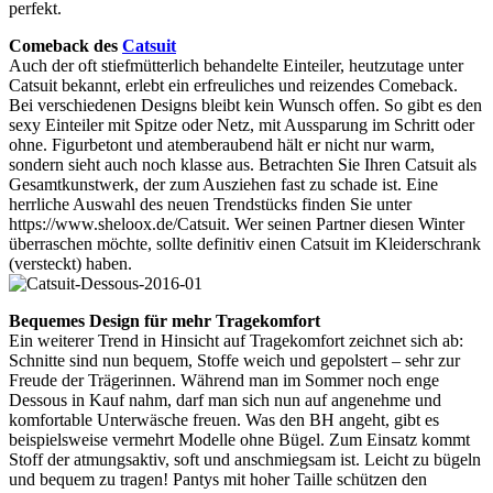
perfekt.
Comeback des
Catsuit
Auch der oft stiefmütterlich behandelte Einteiler, heutzutage unter
Catsuit bekannt, erlebt ein erfreuliches und reizendes Comeback.
Bei verschiedenen Designs bleibt kein Wunsch offen. So gibt es den
sexy Einteiler mit Spitze oder Netz, mit Aussparung im Schritt oder
ohne. Figurbetont und atemberaubend hält er nicht nur warm,
sondern sieht auch noch klasse aus. Betrachten Sie Ihren Catsuit als
Gesamtkunstwerk, der zum Ausziehen fast zu schade ist. Eine
herrliche Auswahl des neuen Trendstücks finden Sie unter
https://www.sheloox.de/Catsuit. Wer seinen Partner diesen Winter
überraschen möchte, sollte definitiv einen Catsuit im Kleiderschrank
(versteckt) haben.
Bequemes Design für mehr Tragekomfort
Ein weiterer Trend in Hinsicht auf Tragekomfort zeichnet sich ab:
Schnitte sind nun bequem, Stoffe weich und gepolstert – sehr zur
Freude der Trägerinnen. Während man im Sommer noch enge
Dessous in Kauf nahm, darf man sich nun auf angenehme und
komfortable Unterwäsche freuen. Was den BH angeht, gibt es
beispielsweise vermehrt Modelle ohne Bügel. Zum Einsatz kommt
Stoff der atmungsaktiv, soft und anschmiegsam ist. Leicht zu bügeln
und bequem zu tragen! Pantys mit hoher Taille schützen den