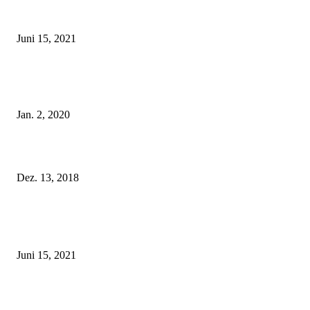
Rebecca Mir – Sexy Dessous und Unterwäsche – Hunkemöller
Juni 15, 2021
Tatu Couture Lingerie – Eine neue Kollektion, die unwiderstehlicher denn 
ist!
Jan. 2, 2020
Fleur of England Lingerie – Herbst/Winter 2018
Dez. 13, 2018
POPULAR POSTS
Rebecca Mir – Sexy Dessous und Unterwäsche – Hunkemöller
Juni 15, 2021
Tatu Couture Lingerie – Eine neue Kollektion, die unwiderstehlicher denn 
ist!