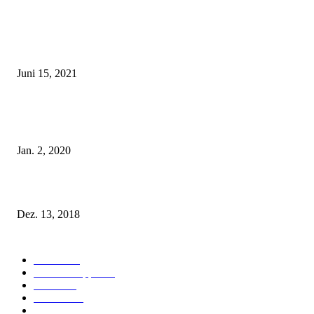
POPULAR POSTS
Rebecca Mir – Sexy Dessous und Unterwäsche – Hunkemöller
Juni 15, 2021
Tatu Couture Lingerie – Eine neue Kollektion, die unwiderstehlicher denn 
ist!
Jan. 2, 2020
Fleur of England Lingerie – Herbst/Winter 2018
Dez. 13, 2018
POPULAR CATEGORY
Labels
155
Dessous Tipps
103
News
101
Models
100
Kollektionen
91