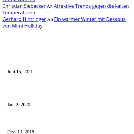
Christian Siebecker
Atraktive Trends gegen die kalten
An
Temperaturen
Gerhard Hintringer
Ein warmer Winter mit Dessous
An
von Mimi Holliday
EDITOR PICKS
Rebecca Mir – Sexy Dessous und Unterwäsche – Hunkemöller
Juni 15, 2021
Tatu Couture Lingerie – Eine neue Kollektion, die unwiderstehlicher denn 
ist!
Jan. 2, 2020
Fleur of England Lingerie – Herbst/Winter 2018
Dez. 13, 2018