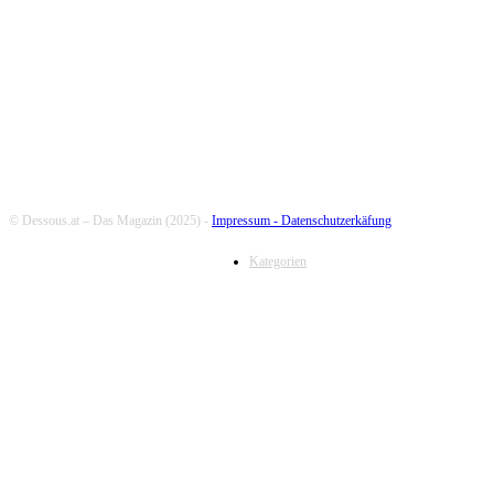
FOLLOW US
© Dessous.at – Das Magazin (2025) -
Impressum -
Datenschutzerkäfung
Kategorien