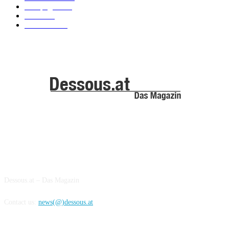
Kampagnen
42
Trends
39
Bademode
25
ABOUT US
Dessous.at – Das Magazin
Contact us:
news(@)dessous.at