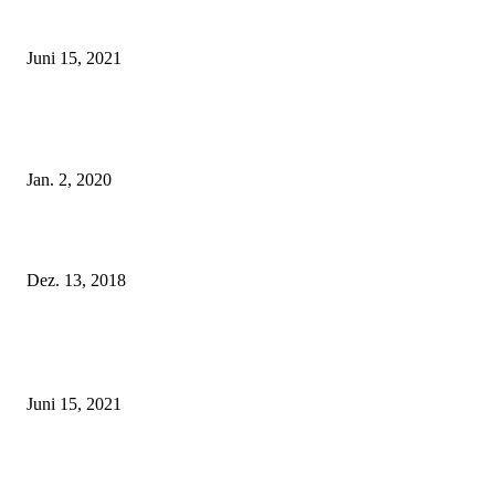
Rebecca Mir – Sexy Dessous und Unterwäsche – Hunkemöller
Juni 15, 2021
Tatu Couture Lingerie – Eine neue Kollektion, die unwiderstehlicher denn 
ist!
Jan. 2, 2020
Fleur of England Lingerie – Herbst/Winter 2018
Dez. 13, 2018
POPULAR POSTS
Rebecca Mir – Sexy Dessous und Unterwäsche – Hunkemöller
Juni 15, 2021
Tatu Couture Lingerie – Eine neue Kollektion, die unwiderstehlicher denn 
ist!