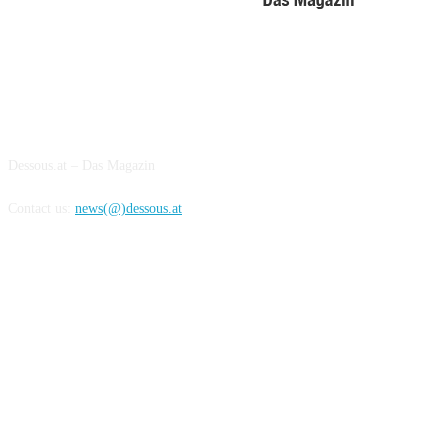
ABOUT US
Dessous.at – Das Magazin
Contact us:
news(@)dessous.at
FOLLOW US