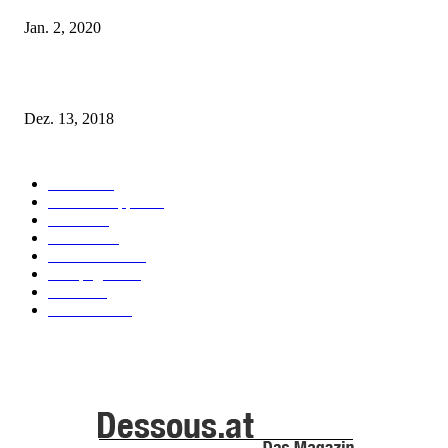
Jan. 2, 2020
Fleur of England Lingerie – Herbst/Winter 2018
Dez. 13, 2018
POPULAR CATEGORY
Labels
155
Dessous Tipps
103
News
101
Models
100
Kollektionen
91
Kampagnen
42
Trends
39
Bademode
25