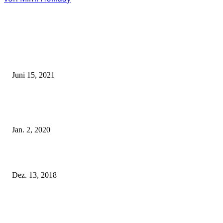
EDITOR PICKS
Rebecca Mir – Sexy Dessous und Unterwäsche – Hunkemöller
Juni 15, 2021
Tatu Couture Lingerie – Eine neue Kollektion, die unwiderstehlicher denn 
ist!
Jan. 2, 2020
Fleur of England Lingerie – Herbst/Winter 2018
Dez. 13, 2018
POPULAR POSTS
Rebecca Mir – Sexy Dessous und Unterwäsche – Hunkemöller