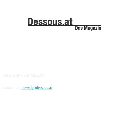
ABOUT US
Dessous.at – Das Magazin
Contact us:
news(@)dessous.at
FOLLOW US