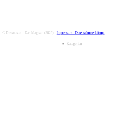
© Dessous.at – Das Magazin (2025) -
Impressum -
Datenschutzerkäfung
Kategorien