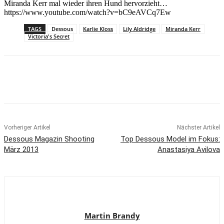
Miranda Kerr mal wieder ihren Hund hervorzieht…
https://www.youtube.com/watch?v=bC9eAVCq7Ew
TAGS
Dessous
Karlie Kloss
Lily Aldridge
Miranda Kerr
Victoria's Secret
Vorheriger Artikel
Nächster Artikel
Dessous Magazin Shooting
Top Dessous Model im Fokus:
März 2013
Anastasiya Avilova
Martin Brandy