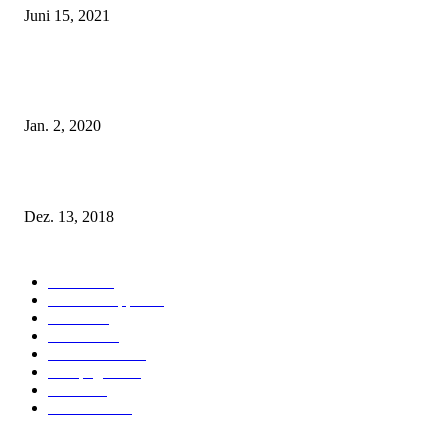
Juni 15, 2021
Tatu Couture Lingerie – Eine neue Kollektion, die unwiderstehlicher denn 
ist!
Jan. 2, 2020
Fleur of England Lingerie – Herbst/Winter 2018
Dez. 13, 2018
POPULAR CATEGORY
Labels
155
Dessous Tipps
103
News
101
Models
100
Kollektionen
91
Kampagnen
42
Trends
39
Bademode
25