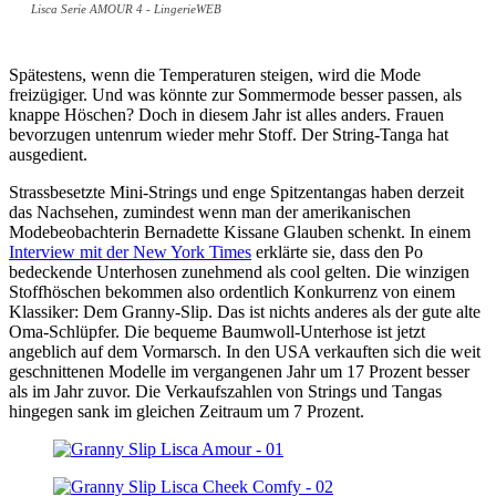
Lisca Serie AMOUR 4 - LingerieWEB
Spätestens, wenn die Temperaturen steigen, wird die Mode
freizügiger. Und was könnte zur Sommermode besser passen, als
knappe Höschen? Doch in diesem Jahr ist alles anders. Frauen
bevorzugen untenrum wieder mehr Stoff. Der String-Tanga hat
ausgedient.
Strassbesetzte Mini-Strings und enge Spitzentangas haben derzeit
das Nachsehen, zumindest wenn man der amerikanischen
Modebeobachterin Bernadette Kissane Glauben schenkt. In einem
Interview mit der New York Times
erklärte sie, dass den Po
bedeckende Unterhosen zunehmend als cool gelten. Die winzigen
Stoffhöschen bekommen also ordentlich Konkurrenz von einem
Klassiker: Dem Granny-Slip. Das ist nichts anderes als der gute alte
Oma-Schlüpfer. Die bequeme Baumwoll-Unterhose ist jetzt
angeblich auf dem Vormarsch. In den USA verkauften sich die weit
geschnittenen Modelle im vergangenen Jahr um 17 Prozent besser
als im Jahr zuvor. Die Verkaufszahlen von Strings und Tangas
hingegen sank im gleichen Zeitraum um 7 Prozent.