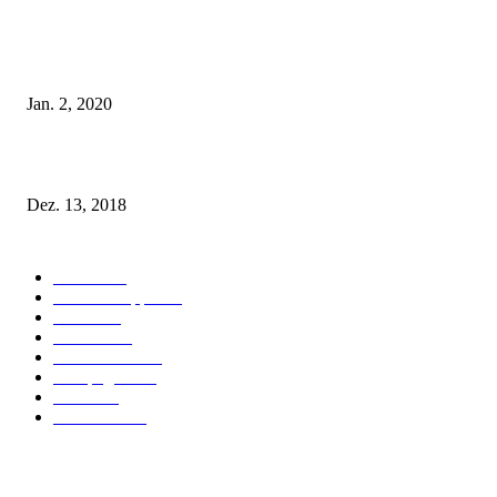
Tatu Couture Lingerie – Eine neue Kollektion, die unwiderstehlicher denn 
ist!
Jan. 2, 2020
Fleur of England Lingerie – Herbst/Winter 2018
Dez. 13, 2018
POPULAR CATEGORY
Labels
155
Dessous Tipps
103
News
101
Models
100
Kollektionen
91
Kampagnen
42
Trends
39
Bademode
25