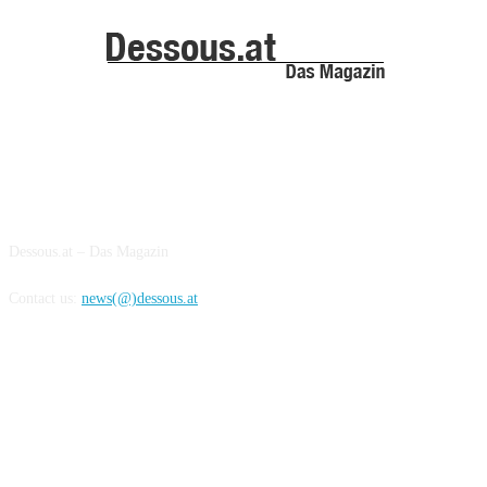
ABOUT US
Dessous.at – Das Magazin
Contact us:
news(@)dessous.at
FOLLOW US