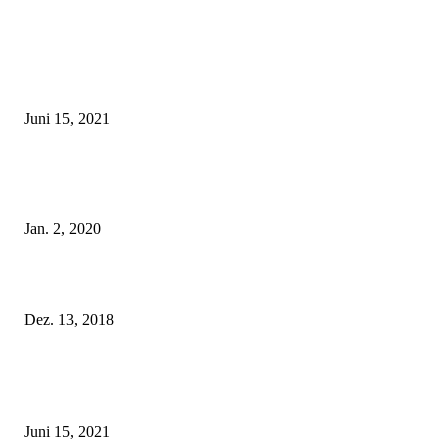
EDITOR PICKS
Rebecca Mir – Sexy Dessous und Unterwäsche – Hunkemöller
Juni 15, 2021
Tatu Couture Lingerie – Eine neue Kollektion, die unwiderstehlicher denn 
ist!
Jan. 2, 2020
Fleur of England Lingerie – Herbst/Winter 2018
Dez. 13, 2018
POPULAR POSTS
Rebecca Mir – Sexy Dessous und Unterwäsche – Hunkemöller
Juni 15, 2021