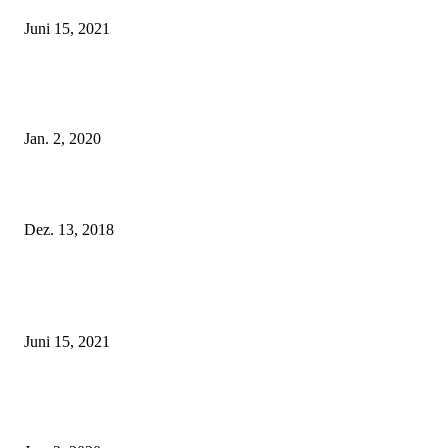
Juni 15, 2021
Tatu Couture Lingerie – Eine neue Kollektion, die unwiderstehlicher denn 
ist!
Jan. 2, 2020
Fleur of England Lingerie – Herbst/Winter 2018
Dez. 13, 2018
POPULAR POSTS
Rebecca Mir – Sexy Dessous und Unterwäsche – Hunkemöller
Juni 15, 2021
Tatu Couture Lingerie – Eine neue Kollektion, die unwiderstehlicher denn 
ist!