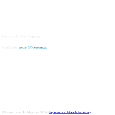
ABOUT US
Dessous.at – Das Magazin
Contact us:
news(@)dessous.at
FOLLOW US
© Dessous.at – Das Magazin (2025) -
Impressum -
Datenschutzerkäfung