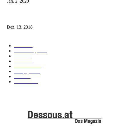
Jan. 2, 2020
Fleur of England Lingerie – Herbst/Winter 2018
Dez. 13, 2018
POPULAR CATEGORY
Labels
155
Dessous Tipps
103
News
101
Models
100
Kollektionen
91
Kampagnen
42
Trends
39
Bademode
25