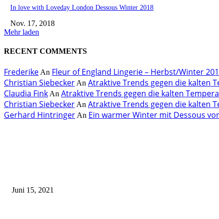
In love with Loveday London Dessous Winter 2018
Nov. 17, 2018
Mehr laden
RECENT COMMENTS
Frederike
Fleur of England Lingerie – Herbst/Winter 20
An
Christian Siebecker
Atraktive Trends gegen die kalten
An
Claudia Fink
Atraktive Trends gegen die kalten Temper
An
Christian Siebecker
Atraktive Trends gegen die kalten
An
Gerhard Hintringer
Ein warmer Winter mit Dessous von
An
EDITOR PICKS
Rebecca Mir – Sexy Dessous und Unterwäsche – Hunkemöller
Juni 15, 2021
Tatu Couture Lingerie – Eine neue Kollektion, die unwiderstehlicher denn j