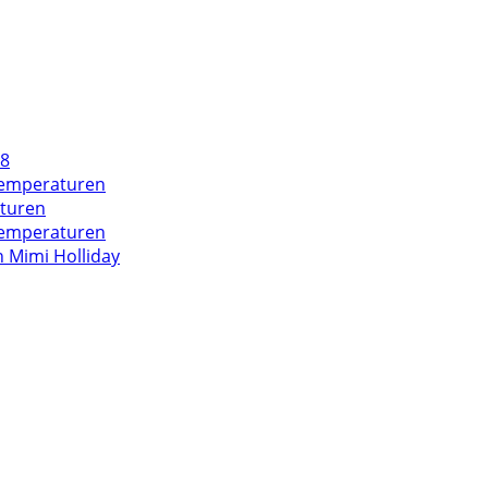
18
 Temperaturen
aturen
 Temperaturen
 Mimi Holliday
e ist!