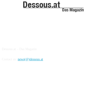
ABOUT US
Dessous.at – Das Magazin
Contact us:
news(@)dessous.at
FOLLOW US