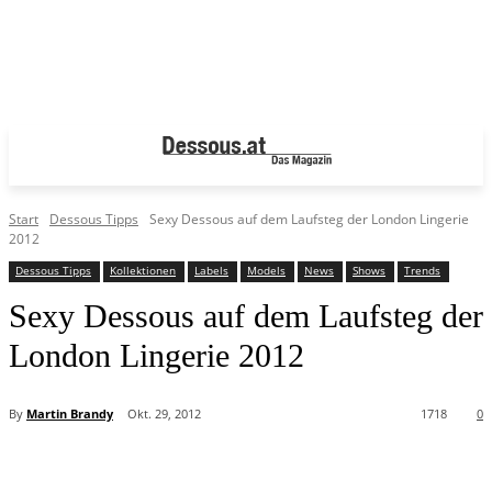
Start
Dessous Tipps
Sexy Dessous auf dem Laufsteg der London Lingerie
2012
Dessous Tipps
Kollektionen
Labels
Models
News
Shows
Trends
Sexy Dessous auf dem Laufsteg der
London Lingerie 2012
By
Martin Brandy
Okt. 29, 2012
1718
0