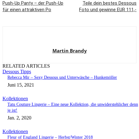
Push-Up Panty – der Push-Up
Teile dein bestes Dessous
für einen attraktiven Po
Foto und gewinne EUR 111,-
Martin Brandy
RELATED ARTICLES
Dessous Tipps
Rebecca Mir – Sexy Dessous und Unterwäsche – Hunkemöller
Juni 15, 2021
Kollektionen
Tatu Couture Lingerie – Eine neue Kollektion, die unwiderstehlicher denn
je ist!
Jan. 2, 2020
Kollektionen
Fleur of England Lingerie – Herbst/Winter 2018