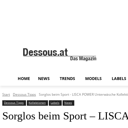
HOME
NEWS
TRENDS
MODELS
LABELS
Start
Dessous Tipps
Sorglos beim Sport - LISCA POWER Unterwäsche Kollekt
Dessous Tipps
Kollektionen
Labels
News
Sorglos beim Sport – LISC