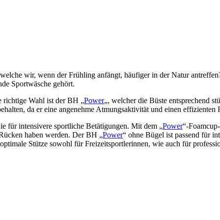
lche wir, wenn der Frühling anfängt, häufiger in der Natur antreffen? 
nde Sportwäsche gehört.
 richtige Wahl ist der BH „
Power
„, welcher die Büste entsprechend s
 behalten, da er eine angenehme Atmungsaktivität und einen effizienten F
ie für intensivere sportliche Betätigungen. Mit dem „
Power
“-Foamcup-B
en Rücken haben werden. Der BH „
Power
“ ohne Bügel ist passend für i
optimale Stütze sowohl für Freizeitsportlerinnen, wie auch für professio