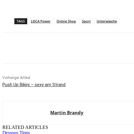
TAGS
LISCA Power
Online Shop
Sport
Unterwäsche
Teilen
Vorheriger Artikel
Push Up Bikini – sexy am Strand
Martin Brandy
RELATED ARTICLES
Dessous Tipps