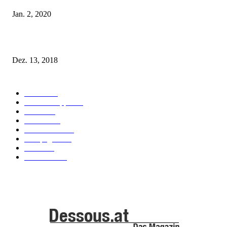
Jan. 2, 2020
Fleur of England Lingerie – Herbst/Winter 2018
Dez. 13, 2018
POPULAR CATEGORY
Labels
155
Dessous Tipps
103
News
101
Models
100
Kollektionen
91
Kampagnen
42
Trends
39
Bademode
25