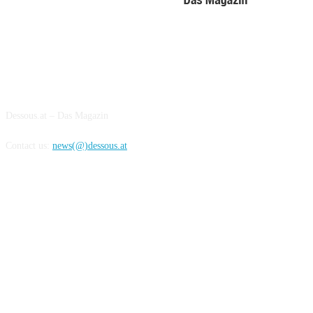
ABOUT US
Dessous.at – Das Magazin
Contact us:
news(@)dessous.at
FOLLOW US