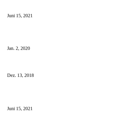
Rebecca Mir – Sexy Dessous und Unterwäsche – Hunkemöller
Juni 15, 2021
Tatu Couture Lingerie – Eine neue Kollektion, die unwiderstehlicher denn 
ist!
Jan. 2, 2020
Fleur of England Lingerie – Herbst/Winter 2018
Dez. 13, 2018
POPULAR POSTS
Rebecca Mir – Sexy Dessous und Unterwäsche – Hunkemöller
Juni 15, 2021
Tatu Couture Lingerie – Eine neue Kollektion, die unwiderstehlicher denn 
ist!