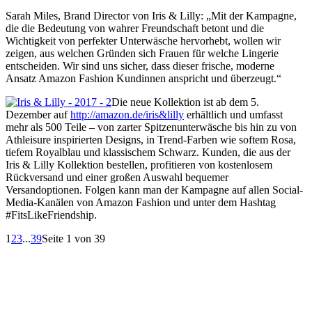
Sarah Miles, Brand Director von Iris & Lilly: „Mit der Kampagne,
die die Bedeutung von wahrer Freundschaft betont und die
Wichtigkeit von perfekter Unterwäsche hervorhebt, wollen wir
zeigen, aus welchen Gründen sich Frauen für welche Lingerie
entscheiden. Wir sind uns sicher, dass dieser frische, moderne
Ansatz Amazon Fashion Kundinnen anspricht und überzeugt.“
Die neue Kollektion ist ab dem 5.
Dezember auf
http://amazon.de/iris&lilly
erhältlich und umfasst
mehr als 500 Teile – von zarter Spitzenunterwäsche bis hin zu von
Athleisure inspirierten Designs, in Trend-Farben wie softem Rosa,
tiefem Royalblau und klassischem Schwarz. Kunden, die aus der
Iris & Lilly Kollektion bestellen, profitieren von kostenlosem
Rückversand und einer großen Auswahl bequemer
Versandoptionen. Folgen kann man der Kampagne auf allen Social-
Media-Kanälen von Amazon Fashion und unter dem Hashtag
#FitsLikeFriendship.
1
2
3
...
39
Seite 1 von 39
EDITOR PICKS