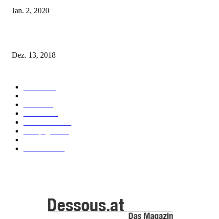
Jan. 2, 2020
Fleur of England Lingerie – Herbst/Winter 2018
Dez. 13, 2018
POPULAR CATEGORY
Labels
155
Dessous Tipps
103
News
101
Models
100
Kollektionen
91
Kampagnen
42
Trends
39
Bademode
25