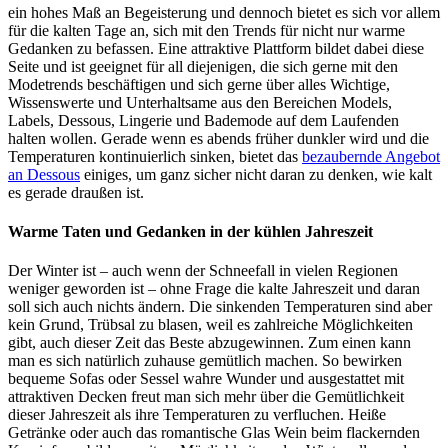
ein hohes Maß an Begeisterung und dennoch bietet es sich vor allem
für die kalten Tage an, sich mit den Trends für nicht nur warme
Gedanken zu befassen. Eine attraktive Plattform bildet dabei diese
Seite und ist geeignet für all diejenigen, die sich gerne mit den
Modetrends beschäftigen und sich gerne über alles Wichtige,
Wissenswerte und Unterhaltsame aus den Bereichen Models,
Labels, Dessous, Lingerie und Bademode auf dem Laufenden
halten wollen. Gerade wenn es abends früher dunkler wird und die
Temperaturen kontinuierlich sinken, bietet das
bezaubernde Angebot
an Dessous
einiges, um ganz sicher nicht daran zu denken, wie kalt
es gerade draußen ist.
Warme Taten und Gedanken in der kühlen Jahreszeit
Der Winter ist – auch wenn der Schneefall in vielen Regionen
weniger geworden ist – ohne Frage die kalte Jahreszeit und daran
soll sich auch nichts ändern. Die sinkenden Temperaturen sind aber
kein Grund, Trübsal zu blasen, weil es zahlreiche Möglichkeiten
gibt, auch dieser Zeit das Beste abzugewinnen. Zum einen kann
man es sich natürlich zuhause gemütlich machen. So bewirken
bequeme Sofas oder Sessel wahre Wunder und ausgestattet mit
attraktiven Decken freut man sich mehr über die Gemütlichkeit
dieser Jahreszeit als ihre Temperaturen zu verfluchen. Heiße
Getränke oder auch das romantische Glas Wein beim flackernden