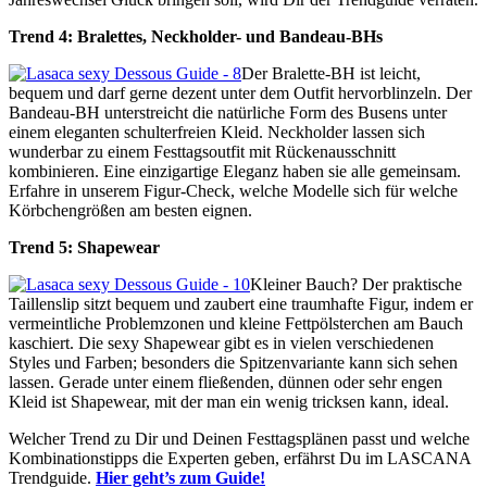
Trend 4: Bralettes, Neckholder- und Bandeau-BHs
Der Bralette-BH ist leicht,
bequem und darf gerne dezent unter dem Outfit hervorblinzeln. Der
Bandeau-BH unterstreicht die natürliche Form des Busens unter
einem eleganten schulterfreien Kleid. Neckholder lassen sich
wunderbar zu einem Festtagsoutfit mit Rückenausschnitt
kombinieren. Eine einzigartige Eleganz haben sie alle gemeinsam.
Erfahre in unserem Figur-Check, welche Modelle sich für welche
Körbchengrößen am besten eignen.
Trend 5: Shapewear
Kleiner Bauch? Der praktische
Taillenslip sitzt bequem und zaubert eine traumhafte Figur, indem er
vermeintliche Problemzonen und kleine Fettpölsterchen am Bauch
kaschiert. Die sexy Shapewear gibt es in vielen verschiedenen
Styles und Farben; besonders die Spitzenvariante kann sich sehen
lassen. Gerade unter einem fließenden, dünnen oder sehr engen
Kleid ist Shapewear, mit der man ein wenig tricksen kann, ideal.
Welcher Trend zu Dir und Deinen Festtagsplänen passt und welche
Kombinationstipps die Experten geben, erfährst Du im LASCANA
Trendguide.
Hier geht’s zum Guide!