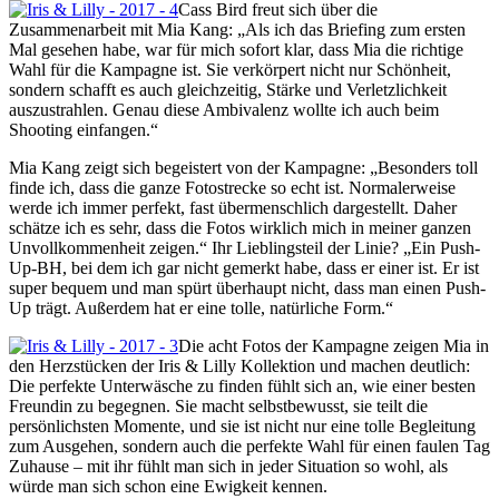
Cass Bird freut sich über die
Zusammenarbeit mit Mia Kang: „Als ich das Briefing zum ersten
Mal gesehen habe, war für mich sofort klar, dass Mia die richtige
Wahl für die Kampagne ist. Sie verkörpert nicht nur Schönheit,
sondern schafft es auch gleichzeitig, Stärke und Verletzlichkeit
auszustrahlen. Genau diese Ambivalenz wollte ich auch beim
Shooting einfangen.“
Mia Kang zeigt sich begeistert von der Kampagne: „Besonders toll
finde ich, dass die ganze Fotostrecke so echt ist. Normalerweise
werde ich immer perfekt, fast übermenschlich dargestellt. Daher
schätze ich es sehr, dass die Fotos wirklich mich in meiner ganzen
Unvollkommenheit zeigen.“ Ihr Lieblingsteil der Linie? „Ein Push-
Up-BH, bei dem ich gar nicht gemerkt habe, dass er einer ist. Er ist
super bequem und man spürt überhaupt nicht, dass man einen Push-
Up trägt. Außerdem hat er eine tolle, natürliche Form.“
Die acht Fotos der Kampagne zeigen Mia in
den Herzstücken der Iris & Lilly Kollektion und machen deutlich:
Die perfekte Unterwäsche zu finden fühlt sich an, wie einer besten
Freundin zu begegnen. Sie macht selbstbewusst, sie teilt die
persönlichsten Momente, und sie ist nicht nur eine tolle Begleitung
zum Ausgehen, sondern auch die perfekte Wahl für einen faulen Tag
Zuhause – mit ihr fühlt man sich in jeder Situation so wohl, als
würde man sich schon eine Ewigkeit kennen.