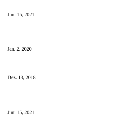
Rebecca Mir – Sexy Dessous und Unterwäsche – Hunkemöller
Juni 15, 2021
Tatu Couture Lingerie – Eine neue Kollektion, die unwiderstehlicher denn 
ist!
Jan. 2, 2020
Fleur of England Lingerie – Herbst/Winter 2018
Dez. 13, 2018
POPULAR POSTS
Rebecca Mir – Sexy Dessous und Unterwäsche – Hunkemöller
Juni 15, 2021
Tatu Couture Lingerie – Eine neue Kollektion, die unwiderstehlicher denn 
ist!