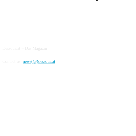
ABOUT US
Dessous.at – Das Magazin
Contact us:
news(@)dessous.at
FOLLOW US