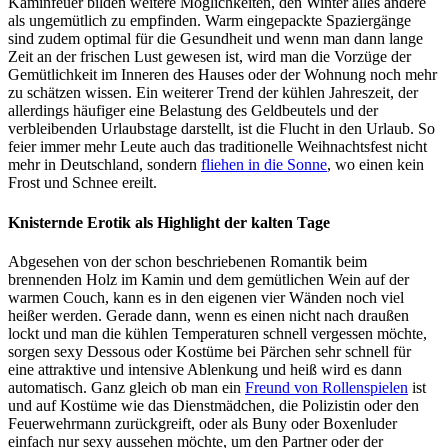
Kaminfeuer bilden weitere Möglichkeiten, den Winter alles andere
als ungemütlich zu empfinden. Warm eingepackte Spaziergänge
sind zudem optimal für die Gesundheit und wenn man dann lange
Zeit an der frischen Lust gewesen ist, wird man die Vorzüge der
Gemütlichkeit im Inneren des Hauses oder der Wohnung noch mehr
zu schätzen wissen. Ein weiterer Trend der kühlen Jahreszeit, der
allerdings häufiger eine Belastung des Geldbeutels und der
verbleibenden Urlaubstage darstellt, ist die Flucht in den Urlaub. So
feier immer mehr Leute auch das traditionelle Weihnachtsfest nicht
mehr in Deutschland, sondern
fliehen in die Sonne
, wo einen kein
Frost und Schnee ereilt.
Knisternde Erotik als Highlight der kalten Tage
Abgesehen von der schon beschriebenen Romantik beim
brennenden Holz im Kamin und dem gemütlichen Wein auf der
warmen Couch, kann es in den eigenen vier Wänden noch viel
heißer werden. Gerade dann, wenn es einen nicht nach draußen
lockt und man die kühlen Temperaturen schnell vergessen möchte,
sorgen sexy Dessous oder Kostüme bei Pärchen sehr schnell für
eine attraktive und intensive Ablenkung und heiß wird es dann
automatisch. Ganz gleich ob man ein
Freund von Rollenspielen
ist
und auf Kostüme wie das Dienstmädchen, die Polizistin oder den
Feuerwehrmann zurückgreift, oder als Buny oder Boxenluder
einfach nur sexy aussehen möchte, um den Partner oder der