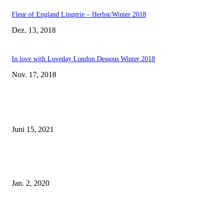
Fleur of England Lingerie – Herbst/Winter 2018
Dez. 13, 2018
In love with Loveday London Dessous Winter 2018
Nov. 17, 2018
EDITOR PICKS
Rebecca Mir – Sexy Dessous und Unterwäsche – Hunkemöller
Juni 15, 2021
Tatu Couture Lingerie – Eine neue Kollektion, die unwiderstehlicher denn 
ist!
Jan. 2, 2020
Fleur of England Lingerie – Herbst/Winter 2018