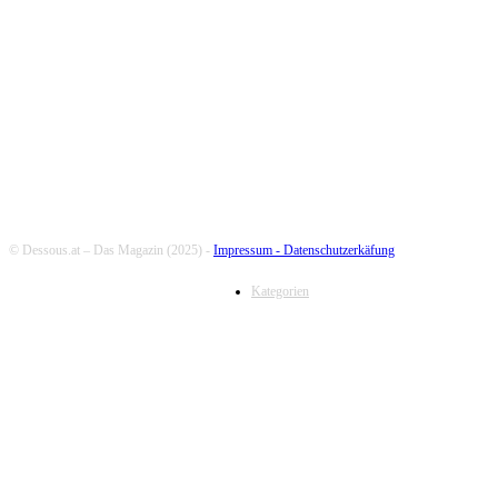
FOLLOW US
© Dessous.at – Das Magazin (2025) -
Impressum -
Datenschutzerkäfung
Kategorien