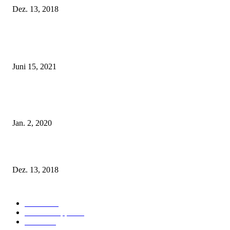
Dez. 13, 2018
POPULAR POSTS
Rebecca Mir – Sexy Dessous und Unterwäsche – Hunkemöller
Juni 15, 2021
Tatu Couture Lingerie – Eine neue Kollektion, die unwiderstehlicher denn 
ist!
Jan. 2, 2020
Fleur of England Lingerie – Herbst/Winter 2018
Dez. 13, 2018
POPULAR CATEGORY
Labels
155
Dessous Tipps
103
News
101