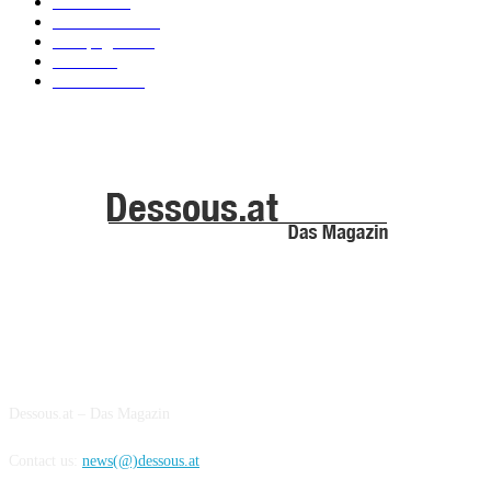
Models
100
Kollektionen
91
Kampagnen
42
Trends
39
Bademode
25
ABOUT US
Dessous.at – Das Magazin
Contact us:
news(@)dessous.at