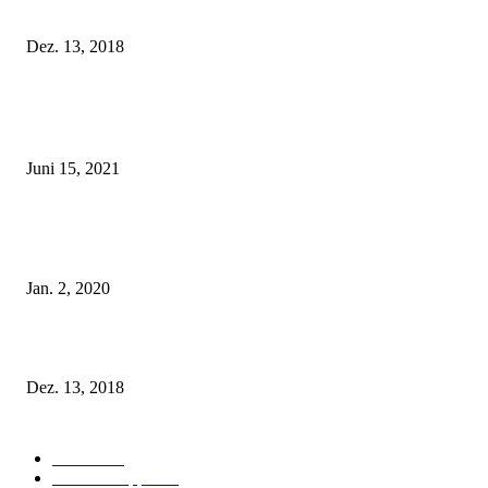
Fleur of England Lingerie – Herbst/Winter 2018
Dez. 13, 2018
POPULAR POSTS
Rebecca Mir – Sexy Dessous und Unterwäsche – Hunkemöller
Juni 15, 2021
Tatu Couture Lingerie – Eine neue Kollektion, die unwiderstehlicher denn 
ist!
Jan. 2, 2020
Fleur of England Lingerie – Herbst/Winter 2018
Dez. 13, 2018
POPULAR CATEGORY
Labels
155
Dessous Tipps
103