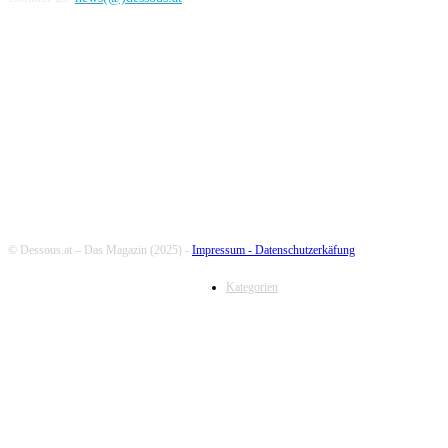
FOLLOW US
© Dessous.at – Das Magazin (2025) -
Impressum -
Datenschutzerkäfung
Kategorien