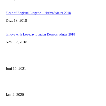
Fleur of England Lingerie – Herbst/Winter 2018
Dez. 13, 2018
In love with Loveday London Dessous Winter 2018
Nov. 17, 2018
EDITOR PICKS
Rebecca Mir – Sexy Dessous und Unterwäsche – Hunkemöller
Juni 15, 2021
Tatu Couture Lingerie – Eine neue Kollektion, die unwiderstehlicher denn 
ist!
Jan. 2, 2020