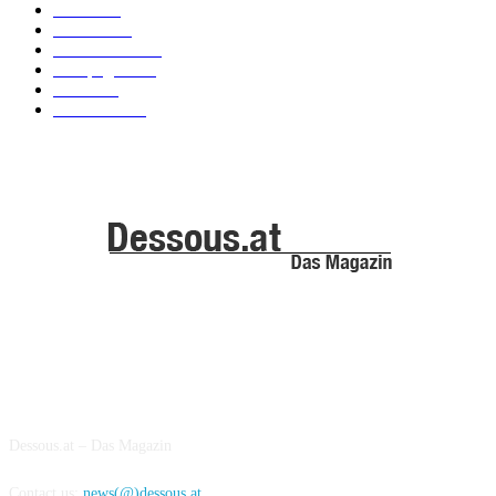
News
101
Models
100
Kollektionen
91
Kampagnen
42
Trends
39
Bademode
25
ABOUT US
Dessous.at – Das Magazin
Contact us:
news(@)dessous.at