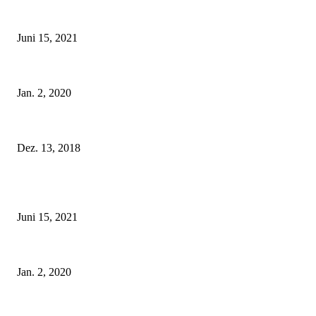
Rebecca Mir – Sexy Dessous und Unterwäsche – Hunkemöller
Juni 15, 2021
Tatu Couture Lingerie – Eine neue Kollektion, die unwiderstehlicher denn j
Jan. 2, 2020
Fleur of England Lingerie – Herbst/Winter 2018
Dez. 13, 2018
POPULAR POSTS
Rebecca Mir – Sexy Dessous und Unterwäsche – Hunkemöller
Juni 15, 2021
Tatu Couture Lingerie – Eine neue Kollektion, die unwiderstehlicher denn j
Jan. 2, 2020
Fleur of England Lingerie – Herbst/Winter 2018