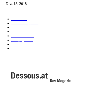
Dez. 13, 2018
POPULAR CATEGORY
Labels
155
Dessous Tipps
103
News
101
Models
100
Kollektionen
91
Kampagnen
42
Trends
39
Bademode
25
ABOUT US