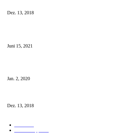
Fleur of England Lingerie – Herbst/Winter 2018
Dez. 13, 2018
POPULAR POSTS
Rebecca Mir – Sexy Dessous und Unterwäsche – Hunkemöller
Juni 15, 2021
Tatu Couture Lingerie – Eine neue Kollektion, die unwiderstehlicher denn 
ist!
Jan. 2, 2020
Fleur of England Lingerie – Herbst/Winter 2018
Dez. 13, 2018
POPULAR CATEGORY
Labels
155
Dessous Tipps
103