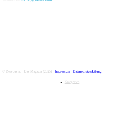
FOLLOW US
© Dessous.at – Das Magazin (2025) -
Impressum -
Datenschutzerkäfung
Kategorien