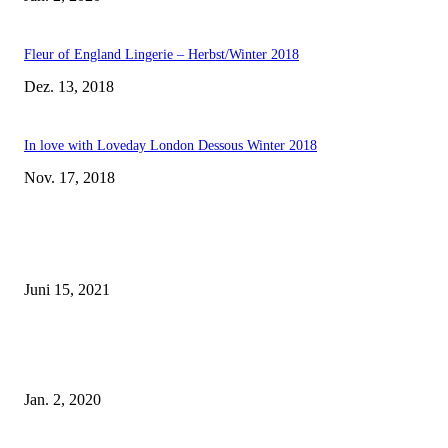
Fleur of England Lingerie – Herbst/Winter 2018
Dez. 13, 2018
In love with Loveday London Dessous Winter 2018
Nov. 17, 2018
EDITOR PICKS
Rebecca Mir – Sexy Dessous und Unterwäsche – Hunkemöller
Juni 15, 2021
Tatu Couture Lingerie – Eine neue Kollektion, die unwiderstehlicher denn 
ist!
Jan. 2, 2020