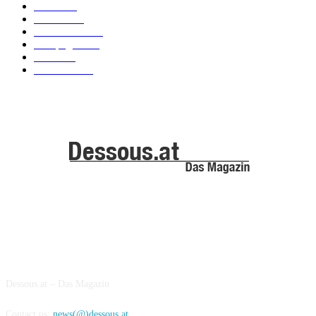
News
101
Models
100
Kollektionen
91
Kampagnen
42
Trends
39
Bademode
25
ABOUT US
Dessous.at – Das Magazin
Contact us:
news(@)dessous.at