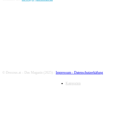
FOLLOW US
© Dessous.at – Das Magazin (2025) -
Impressum -
Datenschutzerkäfung
Kategorien