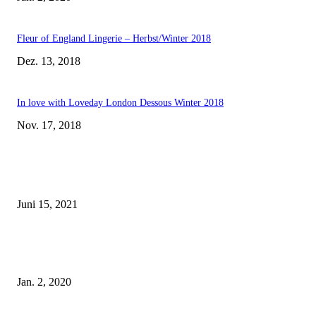
Fleur of England Lingerie – Herbst/Winter 2018
Dez. 13, 2018
In love with Loveday London Dessous Winter 2018
Nov. 17, 2018
EDITOR PICKS
Rebecca Mir – Sexy Dessous und Unterwäsche – Hunkemöller
Juni 15, 2021
Tatu Couture Lingerie – Eine neue Kollektion, die unwiderstehlicher denn 
ist!
Jan. 2, 2020