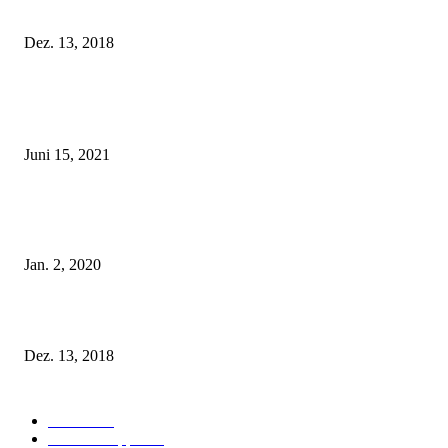
Fleur of England Lingerie – Herbst/Winter 2018
Dez. 13, 2018
POPULAR POSTS
Rebecca Mir – Sexy Dessous und Unterwäsche – Hunkemöller
Juni 15, 2021
Tatu Couture Lingerie – Eine neue Kollektion, die unwiderstehlicher denn 
ist!
Jan. 2, 2020
Fleur of England Lingerie – Herbst/Winter 2018
Dez. 13, 2018
POPULAR CATEGORY
Labels
155
Dessous Tipps
103