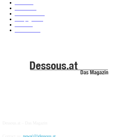
News
101
Models
100
Kollektionen
91
Kampagnen
42
Trends
39
Bademode
25
ABOUT US
Dessous.at – Das Magazin
Contact us:
news(@)dessous.at