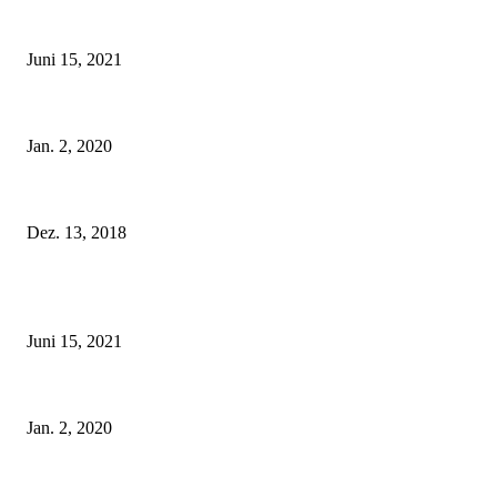
Rebecca Mir – Sexy Dessous und Unterwäsche – Hunkemöller
Juni 15, 2021
Tatu Couture Lingerie – Eine neue Kollektion, die unwiderstehlicher denn j
Jan. 2, 2020
Fleur of England Lingerie – Herbst/Winter 2018
Dez. 13, 2018
POPULAR POSTS
Rebecca Mir – Sexy Dessous und Unterwäsche – Hunkemöller
Juni 15, 2021
Tatu Couture Lingerie – Eine neue Kollektion, die unwiderstehlicher denn j
Jan. 2, 2020
Fleur of England Lingerie – Herbst/Winter 2018