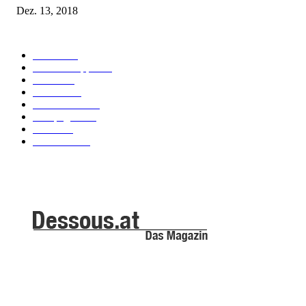
Dez. 13, 2018
POPULAR CATEGORY
Labels
155
Dessous Tipps
103
News
101
Models
100
Kollektionen
91
Kampagnen
42
Trends
39
Bademode
25
ABOUT US