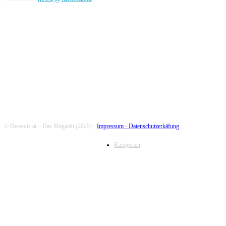
FOLLOW US
© Dessous.at – Das Magazin (2025) -
Impressum -
Datenschutzerkäfung
Kategorien