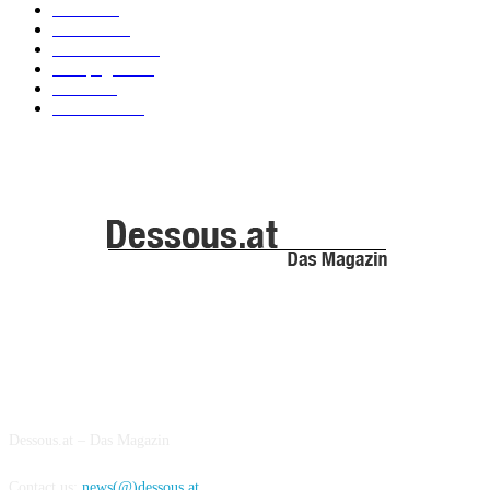
News
101
Models
100
Kollektionen
91
Kampagnen
42
Trends
39
Bademode
25
ABOUT US
Dessous.at – Das Magazin
Contact us:
news(@)dessous.at