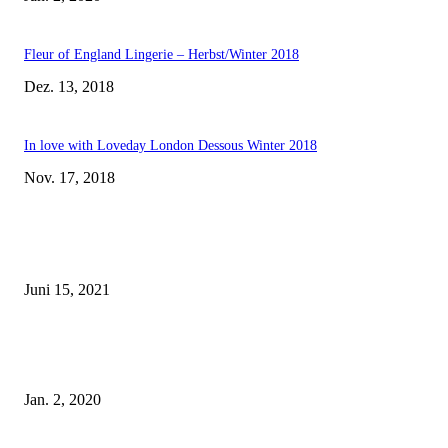
Fleur of England Lingerie – Herbst/Winter 2018
Dez. 13, 2018
In love with Loveday London Dessous Winter 2018
Nov. 17, 2018
EDITOR PICKS
Rebecca Mir – Sexy Dessous und Unterwäsche – Hunkemöller
Juni 15, 2021
Tatu Couture Lingerie – Eine neue Kollektion, die unwiderstehlicher denn 
ist!
Jan. 2, 2020