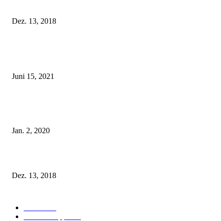
Fleur of England Lingerie – Herbst/Winter 2018
Dez. 13, 2018
POPULAR POSTS
Rebecca Mir – Sexy Dessous und Unterwäsche – Hunkemöller
Juni 15, 2021
Tatu Couture Lingerie – Eine neue Kollektion, die unwiderstehlicher denn 
ist!
Jan. 2, 2020
Fleur of England Lingerie – Herbst/Winter 2018
Dez. 13, 2018
POPULAR CATEGORY
Labels
155
Dessous Tipps
103