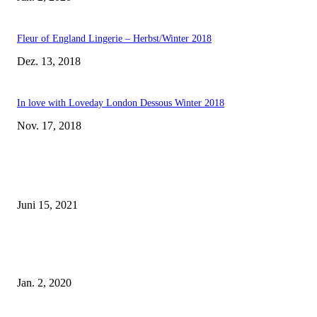
Fleur of England Lingerie – Herbst/Winter 2018
Dez. 13, 2018
In love with Loveday London Dessous Winter 2018
Nov. 17, 2018
EDITOR PICKS
Rebecca Mir – Sexy Dessous und Unterwäsche – Hunkemöller
Juni 15, 2021
Tatu Couture Lingerie – Eine neue Kollektion, die unwiderstehlicher denn 
ist!
Jan. 2, 2020