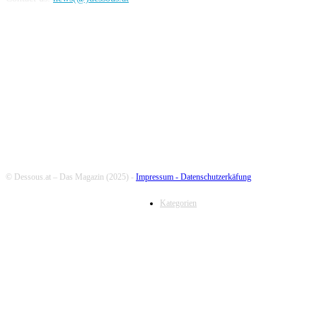
FOLLOW US
© Dessous.at – Das Magazin (2025) -
Impressum -
Datenschutzerkäfung
Kategorien