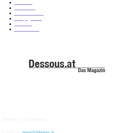
News
101
Models
100
Kollektionen
91
Kampagnen
42
Trends
39
Bademode
25
ABOUT US
Dessous.at – Das Magazin
Contact us:
news(@)dessous.at