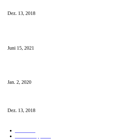
Fleur of England Lingerie – Herbst/Winter 2018
Dez. 13, 2018
POPULAR POSTS
Rebecca Mir – Sexy Dessous und Unterwäsche – Hunkemöller
Juni 15, 2021
Tatu Couture Lingerie – Eine neue Kollektion, die unwiderstehlicher denn 
ist!
Jan. 2, 2020
Fleur of England Lingerie – Herbst/Winter 2018
Dez. 13, 2018
POPULAR CATEGORY
Labels
155
Dessous Tipps
103