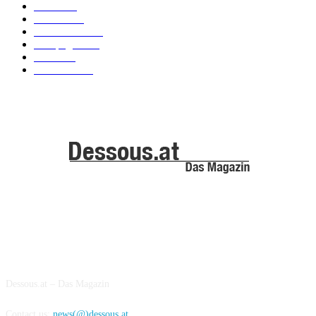
News
101
Models
100
Kollektionen
91
Kampagnen
42
Trends
39
Bademode
25
ABOUT US
Dessous.at – Das Magazin
Contact us:
news(@)dessous.at