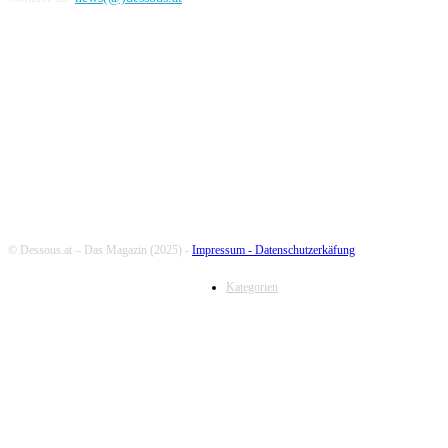
FOLLOW US
© Dessous.at – Das Magazin (2025) -
Impressum -
Datenschutzerkäfung
Kategorien