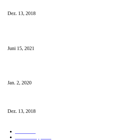
Fleur of England Lingerie – Herbst/Winter 2018
Dez. 13, 2018
POPULAR POSTS
Rebecca Mir – Sexy Dessous und Unterwäsche – Hunkemöller
Juni 15, 2021
Tatu Couture Lingerie – Eine neue Kollektion, die unwiderstehlicher denn 
ist!
Jan. 2, 2020
Fleur of England Lingerie – Herbst/Winter 2018
Dez. 13, 2018
POPULAR CATEGORY
Labels
155
Dessous Tipps
103