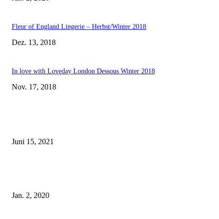
Fleur of England Lingerie – Herbst/Winter 2018
Dez. 13, 2018
In love with Loveday London Dessous Winter 2018
Nov. 17, 2018
EDITOR PICKS
Rebecca Mir – Sexy Dessous und Unterwäsche – Hunkemöller
Juni 15, 2021
Tatu Couture Lingerie – Eine neue Kollektion, die unwiderstehlicher denn 
ist!
Jan. 2, 2020