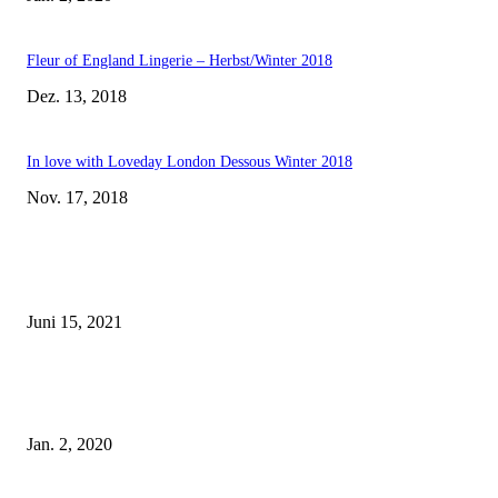
Fleur of England Lingerie – Herbst/Winter 2018
Dez. 13, 2018
In love with Loveday London Dessous Winter 2018
Nov. 17, 2018
EDITOR PICKS
Rebecca Mir – Sexy Dessous und Unterwäsche – Hunkemöller
Juni 15, 2021
Tatu Couture Lingerie – Eine neue Kollektion, die unwiderstehlicher denn 
ist!
Jan. 2, 2020