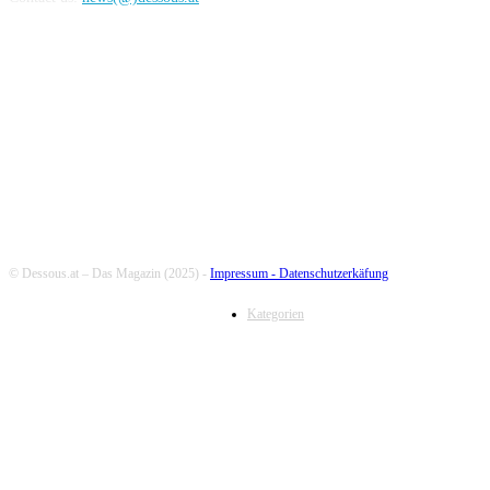
FOLLOW US
© Dessous.at – Das Magazin (2025) -
Impressum -
Datenschutzerkäfung
Kategorien