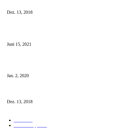
Fleur of England Lingerie – Herbst/Winter 2018
Dez. 13, 2018
POPULAR POSTS
Rebecca Mir – Sexy Dessous und Unterwäsche – Hunkemöller
Juni 15, 2021
Tatu Couture Lingerie – Eine neue Kollektion, die unwiderstehlicher denn 
ist!
Jan. 2, 2020
Fleur of England Lingerie – Herbst/Winter 2018
Dez. 13, 2018
POPULAR CATEGORY
Labels
155
Dessous Tipps
103