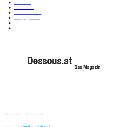
News
101
Models
100
Kollektionen
91
Kampagnen
42
Trends
39
Bademode
25
ABOUT US
Dessous.at – Das Magazin
Contact us:
news(@)dessous.at