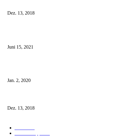
Fleur of England Lingerie – Herbst/Winter 2018
Dez. 13, 2018
POPULAR POSTS
Rebecca Mir – Sexy Dessous und Unterwäsche – Hunkemöller
Juni 15, 2021
Tatu Couture Lingerie – Eine neue Kollektion, die unwiderstehlicher denn 
ist!
Jan. 2, 2020
Fleur of England Lingerie – Herbst/Winter 2018
Dez. 13, 2018
POPULAR CATEGORY
Labels
155
Dessous Tipps
103