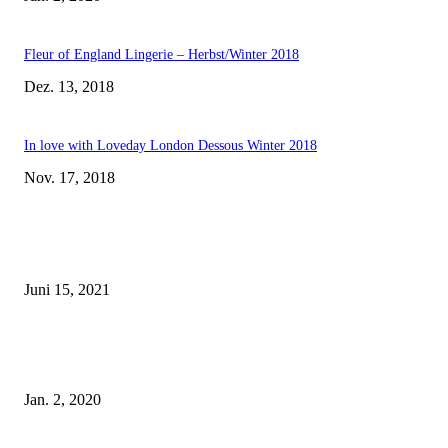
Fleur of England Lingerie – Herbst/Winter 2018
Dez. 13, 2018
In love with Loveday London Dessous Winter 2018
Nov. 17, 2018
EDITOR PICKS
Rebecca Mir – Sexy Dessous und Unterwäsche – Hunkemöller
Juni 15, 2021
Tatu Couture Lingerie – Eine neue Kollektion, die unwiderstehlicher denn 
ist!
Jan. 2, 2020