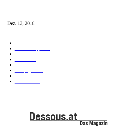
Fleur of England Lingerie – Herbst/Winter 2018
Dez. 13, 2018
POPULAR CATEGORY
Labels
155
Dessous Tipps
103
News
101
Models
100
Kollektionen
91
Kampagnen
42
Trends
39
Bademode
25