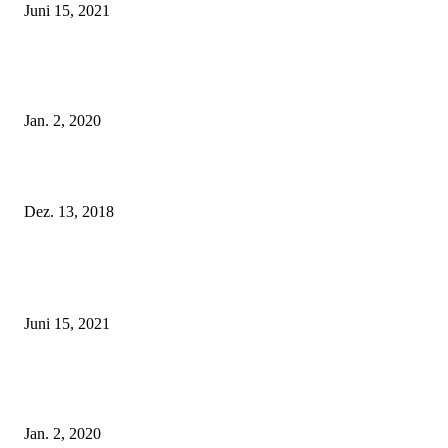
Juni 15, 2021
Tatu Couture Lingerie – Eine neue Kollektion, die unwiderstehlicher denn 
ist!
Jan. 2, 2020
Fleur of England Lingerie – Herbst/Winter 2018
Dez. 13, 2018
POPULAR POSTS
Rebecca Mir – Sexy Dessous und Unterwäsche – Hunkemöller
Juni 15, 2021
Tatu Couture Lingerie – Eine neue Kollektion, die unwiderstehlicher denn 
ist!
Jan. 2, 2020