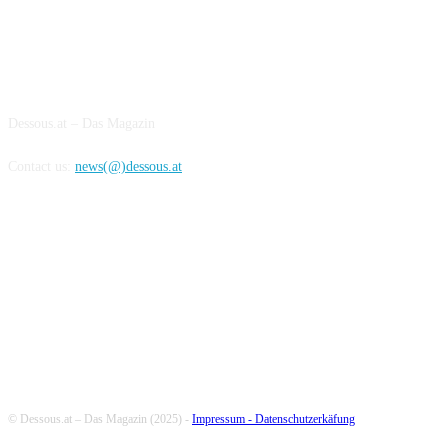
ABOUT US
Dessous.at – Das Magazin
Contact us:
news(@)dessous.at
FOLLOW US
© Dessous.at – Das Magazin (2025) -
Impressum -
Datenschutzerkäfung