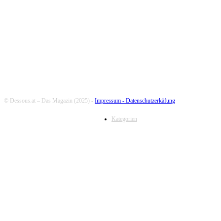
FOLLOW US
© Dessous.at – Das Magazin (2025) -
Impressum -
Datenschutzerkäfung
Kategorien