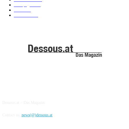
Kampagnen
42
Trends
39
Bademode
25
ABOUT US
Dessous.at – Das Magazin
Contact us:
news(@)dessous.at