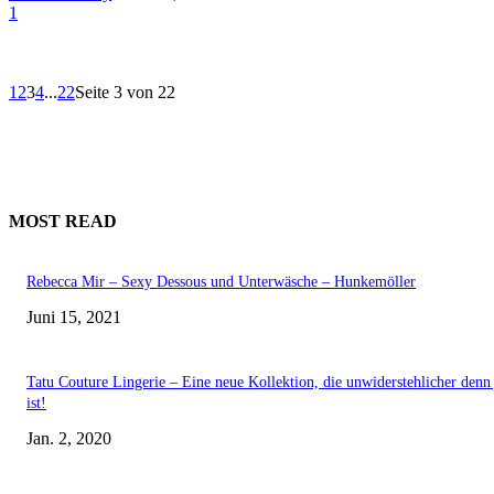
1
1
2
3
4
...
22
Seite 3 von 22
MOST READ
Rebecca Mir – Sexy Dessous und Unterwäsche – Hunkemöller
Juni 15, 2021
Tatu Couture Lingerie – Eine neue Kollektion, die unwiderstehlicher denn 
ist!
Jan. 2, 2020