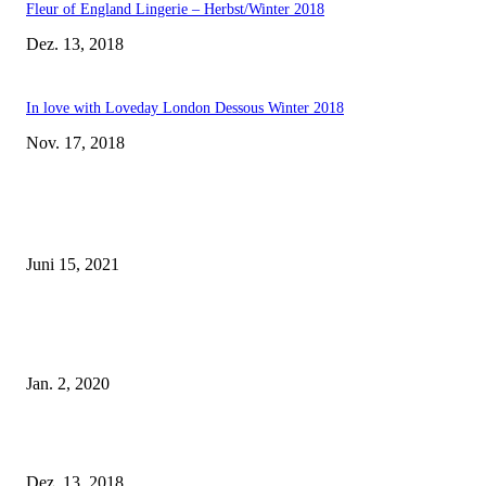
Fleur of England Lingerie – Herbst/Winter 2018
Dez. 13, 2018
In love with Loveday London Dessous Winter 2018
Nov. 17, 2018
EDITOR PICKS
Rebecca Mir – Sexy Dessous und Unterwäsche – Hunkemöller
Juni 15, 2021
Tatu Couture Lingerie – Eine neue Kollektion, die unwiderstehlicher denn 
ist!
Jan. 2, 2020
Fleur of England Lingerie – Herbst/Winter 2018
Dez. 13, 2018