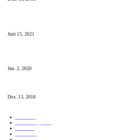
POPULAR POSTS
Rebecca Mir – Sexy Dessous und Unterwäsche – Hunkemöller
Juni 15, 2021
Tatu Couture Lingerie – Eine neue Kollektion, die unwiderstehlicher denn 
ist!
Jan. 2, 2020
Fleur of England Lingerie – Herbst/Winter 2018
Dez. 13, 2018
POPULAR CATEGORY
Labels
155
Dessous Tipps
103
News
101
Models
100
Kollektionen
91