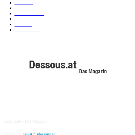
News
101
Models
100
Kollektionen
91
Kampagnen
42
Trends
39
Bademode
25
ABOUT US
Dessous.at – Das Magazin
Contact us:
news(@)dessous.at