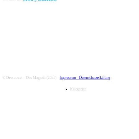
FOLLOW US
© Dessous.at – Das Magazin (2025) -
Impressum -
Datenschutzerkäfung
Kategorien