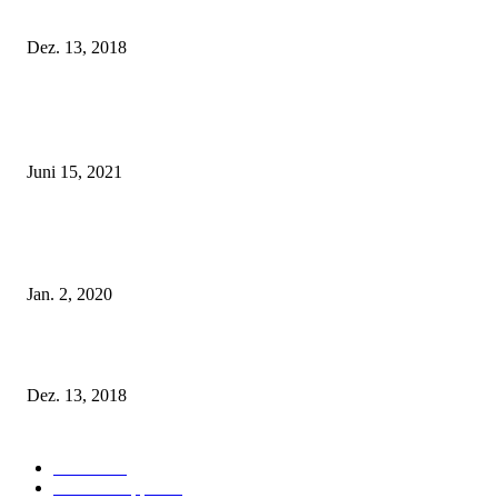
Fleur of England Lingerie – Herbst/Winter 2018
Dez. 13, 2018
POPULAR POSTS
Rebecca Mir – Sexy Dessous und Unterwäsche – Hunkemöller
Juni 15, 2021
Tatu Couture Lingerie – Eine neue Kollektion, die unwiderstehlicher denn 
ist!
Jan. 2, 2020
Fleur of England Lingerie – Herbst/Winter 2018
Dez. 13, 2018
POPULAR CATEGORY
Labels
155
Dessous Tipps
103