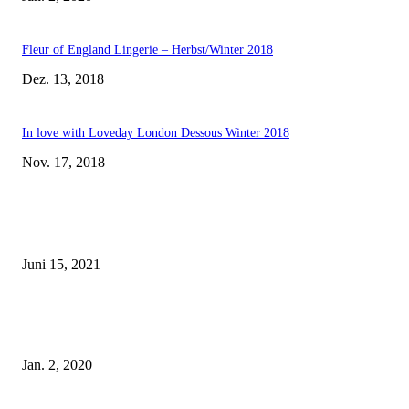
Fleur of England Lingerie – Herbst/Winter 2018
Dez. 13, 2018
In love with Loveday London Dessous Winter 2018
Nov. 17, 2018
EDITOR PICKS
Rebecca Mir – Sexy Dessous und Unterwäsche – Hunkemöller
Juni 15, 2021
Tatu Couture Lingerie – Eine neue Kollektion, die unwiderstehlicher denn 
ist!
Jan. 2, 2020