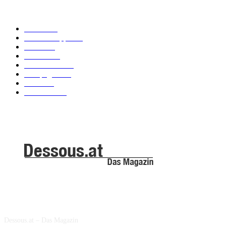
POPULAR CATEGORY
Labels
155
Dessous Tipps
103
News
101
Models
100
Kollektionen
91
Kampagnen
42
Trends
39
Bademode
25
ABOUT US
Dessous.at – Das Magazin