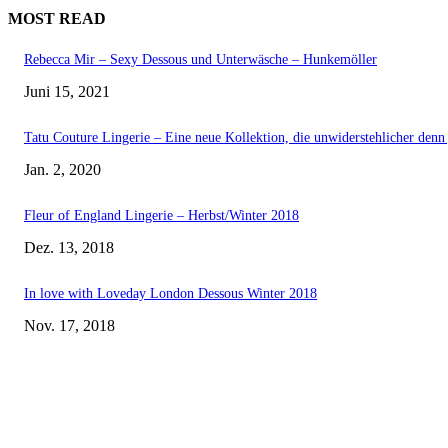
MOST READ
Rebecca Mir – Sexy Dessous und Unterwäsche – Hunkemöller
Juni 15, 2021
Tatu Couture Lingerie – Eine neue Kollektion, die unwiderstehlicher denn j
Jan. 2, 2020
Fleur of England Lingerie – Herbst/Winter 2018
Dez. 13, 2018
In love with Loveday London Dessous Winter 2018
Nov. 17, 2018
EDITOR PICKS
Rebecca Mir – Sexy Dessous und Unterwäsche – Hunkemöller