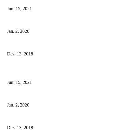
Juni 15, 2021
Tatu Couture Lingerie – Eine neue Kollektion, die unwiderstehlicher denn j
Jan. 2, 2020
Fleur of England Lingerie – Herbst/Winter 2018
Dez. 13, 2018
POPULAR POSTS
Rebecca Mir – Sexy Dessous und Unterwäsche – Hunkemöller
Juni 15, 2021
Tatu Couture Lingerie – Eine neue Kollektion, die unwiderstehlicher denn j
Jan. 2, 2020
Fleur of England Lingerie – Herbst/Winter 2018
Dez. 13, 2018