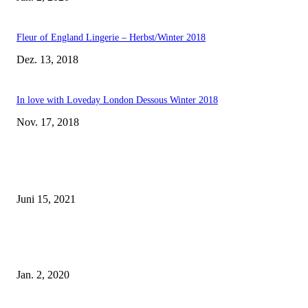
Fleur of England Lingerie – Herbst/Winter 2018
Dez. 13, 2018
In love with Loveday London Dessous Winter 2018
Nov. 17, 2018
EDITOR PICKS
Rebecca Mir – Sexy Dessous und Unterwäsche – Hunkemöller
Juni 15, 2021
Tatu Couture Lingerie – Eine neue Kollektion, die unwiderstehlicher denn 
ist!
Jan. 2, 2020