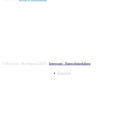
FOLLOW US
© Dessous.at – Das Magazin (2025) -
Impressum -
Datenschutzerkäfung
Kategorien