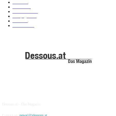
News
101
Models
100
Kollektionen
91
Kampagnen
42
Trends
39
Bademode
25
ABOUT US
Dessous.at – Das Magazin
Contact us:
news(@)dessous.at