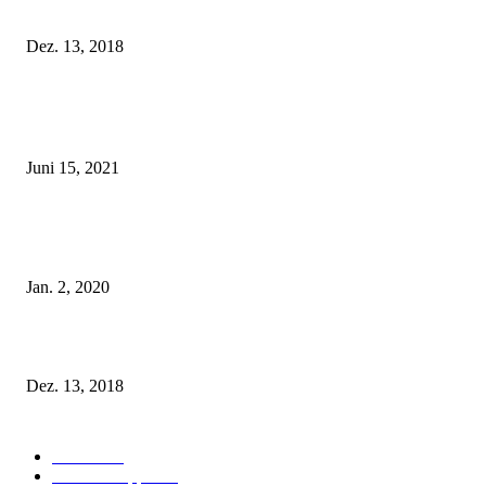
Fleur of England Lingerie – Herbst/Winter 2018
Dez. 13, 2018
POPULAR POSTS
Rebecca Mir – Sexy Dessous und Unterwäsche – Hunkemöller
Juni 15, 2021
Tatu Couture Lingerie – Eine neue Kollektion, die unwiderstehlicher denn 
ist!
Jan. 2, 2020
Fleur of England Lingerie – Herbst/Winter 2018
Dez. 13, 2018
POPULAR CATEGORY
Labels
155
Dessous Tipps
103