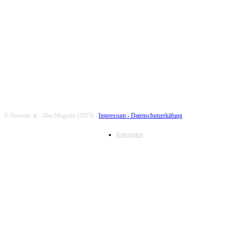
FOLLOW US
© Dessous.at – Das Magazin (2025) -
Impressum -
Datenschutzerkäfung
Kategorien