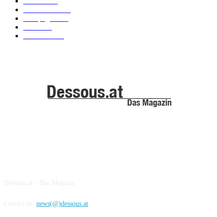
Models
100
Kollektionen
91
Kampagnen
42
Trends
39
Bademode
25
ABOUT US
Dessous.at – Das Magazin
Contact us:
news(@)dessous.at