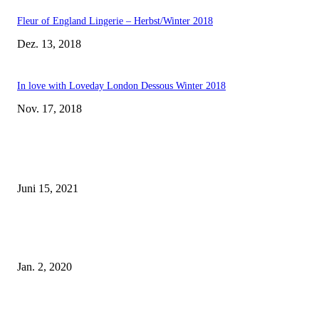
Fleur of England Lingerie – Herbst/Winter 2018
Dez. 13, 2018
In love with Loveday London Dessous Winter 2018
Nov. 17, 2018
EDITOR PICKS
Rebecca Mir – Sexy Dessous und Unterwäsche – Hunkemöller
Juni 15, 2021
Tatu Couture Lingerie – Eine neue Kollektion, die unwiderstehlicher denn 
ist!
Jan. 2, 2020
Fleur of England Lingerie – Herbst/Winter 2018