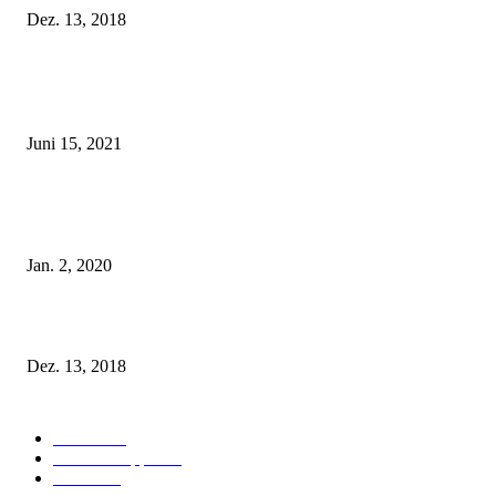
Dez. 13, 2018
POPULAR POSTS
Rebecca Mir – Sexy Dessous und Unterwäsche – Hunkemöller
Juni 15, 2021
Tatu Couture Lingerie – Eine neue Kollektion, die unwiderstehlicher denn 
ist!
Jan. 2, 2020
Fleur of England Lingerie – Herbst/Winter 2018
Dez. 13, 2018
POPULAR CATEGORY
Labels
155
Dessous Tipps
103
News
101