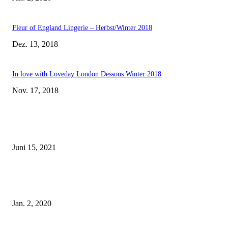
Fleur of England Lingerie – Herbst/Winter 2018
Dez. 13, 2018
In love with Loveday London Dessous Winter 2018
Nov. 17, 2018
EDITOR PICKS
Rebecca Mir – Sexy Dessous und Unterwäsche – Hunkemöller
Juni 15, 2021
Tatu Couture Lingerie – Eine neue Kollektion, die unwiderstehlicher denn 
ist!
Jan. 2, 2020