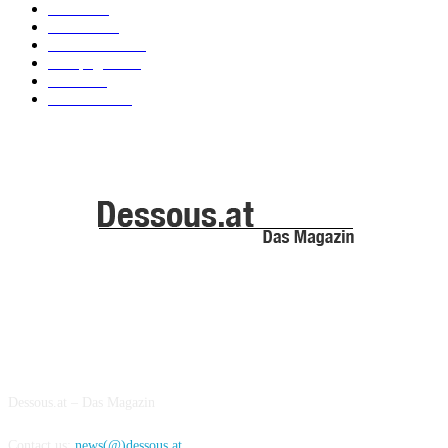
News
101
Models
100
Kollektionen
91
Kampagnen
42
Trends
39
Bademode
25
ABOUT US
Dessous.at – Das Magazin
Contact us:
news(@)dessous.at