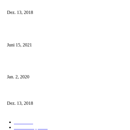
Fleur of England Lingerie – Herbst/Winter 2018
Dez. 13, 2018
POPULAR POSTS
Rebecca Mir – Sexy Dessous und Unterwäsche – Hunkemöller
Juni 15, 2021
Tatu Couture Lingerie – Eine neue Kollektion, die unwiderstehlicher denn 
ist!
Jan. 2, 2020
Fleur of England Lingerie – Herbst/Winter 2018
Dez. 13, 2018
POPULAR CATEGORY
Labels
155
Dessous Tipps
103