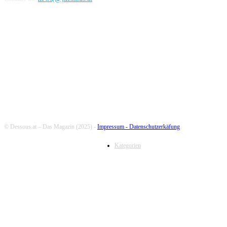
FOLLOW US
© Dessous.at – Das Magazin (2025) -
Impressum -
Datenschutzerkäfung
Kategorien