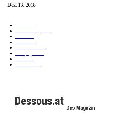
Dez. 13, 2018
POPULAR CATEGORY
Labels
155
Dessous Tipps
103
News
101
Models
100
Kollektionen
91
Kampagnen
42
Trends
39
Bademode
25
ABOUT US