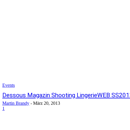
Events
Dessous Magazin Shooting LingerieWEB SS201
Martin Brandy
-
März 20, 2013
1