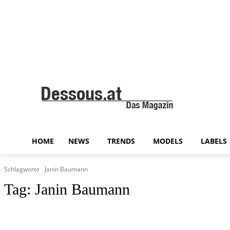
HOME
NEWS
TRENDS
MODELS
LABELS
Schlagworte
Janin Baumann
Tag:
Janin Baumann